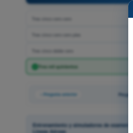
Tres cinco cero cero
Tres cinco cero cero pies
Tres cinco doble cero
Tres mil quinientos
Pregunta anterior
Pregun
Entrenamiento y simuladores de examen AT
Líneas Aéreas