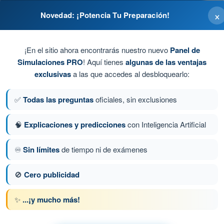
×
Novedad: ¡Potencia Tu Preparación!
¡En el sitio ahora encontrarás nuestro nuevo
Panel de
Simulaciones PRO
! Aquí tienes
algunas de las ventajas
exclusivas
a las que accedes al desbloquearlo:
✅
Todas las preguntas
oficiales, sin exclusiones
🧠
Explicaciones y predicciones
con Inteligencia Artificial
♾️
Sin límites
de tiempo ni de exámenes
ta 65 de 450
Siguiente pregunta
🚫
Cero publicidad
✨
...¡y mucho más!
PL - Licencia de Piloto de Transporte de