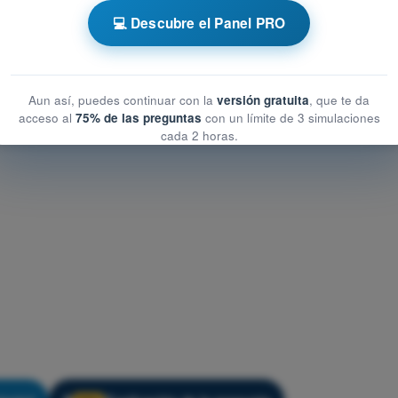
💻 Descubre el Panel PRO
t de Entrenamiento ATPL - Comunicaciones
Aun así, puedes continuar con la
versión gratuita
, que te da
acceso al
75% de las preguntas
con un límite de 3 simulaciones
cada 2 horas.