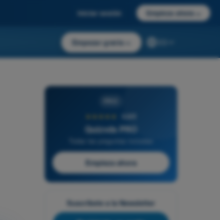
Iniciar sesión
Empieza ahora
→
Empezar gratis
→
ES
PRO
★★★★★
4,6/5
Quizvds PRO
Todas las preguntas incluidas
Empieza ahora
Suscríbete a la Newsletter