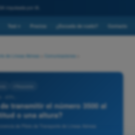
SA impulsada por IA.
Test
Precios
¿Escuela de vuelo?
Contacto
▾
rte de Líneas Aéreas
>
Comunicaciones
>
ones
4 Respuestas
5 - ATPL -
 de transmitir el número 3500 al
titud o una altura?
icencia de Piloto de Transporte de Líneas Aéreas