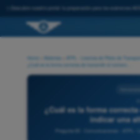
✨
Descubre nuestro portal: tu preparación para los exámenes AE
Home
>
Materias
>
ATPL - Licencia de Piloto de Transpo
¿Cuál es la forma correcta de transmitir el número 3500 al indicar una altitud o una altura?
Comunicaci
6
¿Cuál es la forma correcta
indicar una al
Pregunta 65 - Comunicaciones - ATPL - L