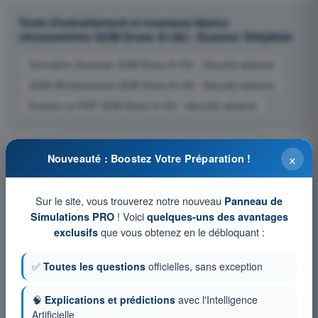
Tests d'entraînement et examens blancs
chronométrés QCM Drone A1/A3 - Examen Télépilote
Simulation d'examen QCM Drone A1/A3 - Sécurité aérienne
QCM d'Entraînement QCM Drone A1/A3 - Sécurité aérienne
Examen en PDF QCM Drone A1/A3 - Sécurité aérienne
×
Nouveauté : Boostez Votre Préparation !
Sur le site, vous trouverez notre nouveau
Panneau de
! Voici
Simulations PRO
quelques-uns des avantages
que vous obtenez en le débloquant :
exclusifs
✅
Toutes les questions
officielles, sans exception
🧠
Explications et prédictions
avec l'Intelligence
Artificielle