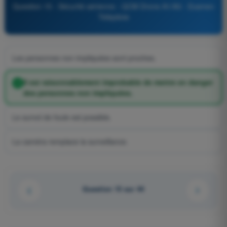
Question 15 - Sécurité aérienne - QCM Drone A1/A3 - Examen
Télépilote
Les personnes non impliquées sont proches.
Il est raisonnablement improbable de mettre en danger
des personnes non impliquées.
Le survol de foule est possible.
La caméra remplace la surveillance.
Question 15 sur 44