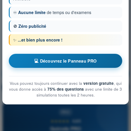
♾️
Aucune limite
de temps ou d'examens
🚫
Zéro publicité
✨
...et bien plus encore !
💻 Découvrez le Panneau PRO
Sécurité aérienne
S'entraîner !
Vous pouvez toujours continuer avec la
version gratuite
, qui
Explication de la question
🔒
PRO
vous donne accès à
75% des questions
avec une limite de 3
simulations toutes les 2 heures.
PRO
★★★★★
4,6/5
Quizvds PRO