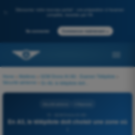
Découvrez notre nouveau portail : une préparation à l'examen
✨
complète, boostée par l'IA
→
Se connecter
Commencer maintenant
Home
>
Matières
>
QCM Drone A1/A3 - Examen Télépilote
>
Sécurité aérienne
>
En A3, le télépilote doit choisir une zone où :
Sécurité aérienne
4 Réponses
15 - QCM Drone A1/A3 -
En A3, le télépilote doit choisir une zone où
: