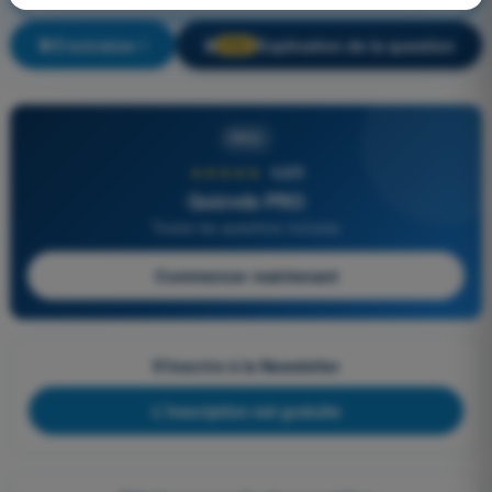
S'entraîner !
Explication de la question
🔒
PRO
PRO
★★★★★
4,6/5
Quizvds PRO
Toutes les questions incluses
Commencer maintenant
S'inscrire à la Newsletter
L'inscription est gratuite