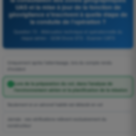
UAS et la mise à jour de la fonction de
géovigilance s'inscrivent à quelle étape de
la conduite de l'opération ?
Question 73 - Atténuation technique et opérationnelle du
risque aérien - QCM Drone STS - Examen CATS
Uniquement après l'atterrissage, lors du compte rendu
d'incident
Lors de la préparation du vol, dans l'analyse de
l'environnement aérien et la planification de la mission
Seulement si un aéronef habité est détecté en vol
Jamais : ces vérifications relèvent exclusivement du
constructeur