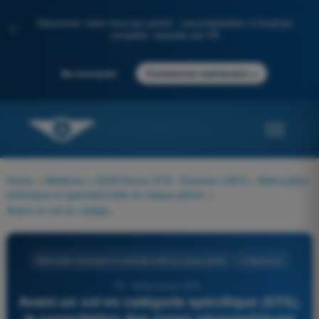
Découvrez notre nouveau portail : une préparation à l'examen
✨
complète, boostée par l'IA
→
Se connecter
Commencer maintenant
Home
>
Matières
>
QCM Drone STS - Examen CATS
>
Atténuation
technique et opérationnelle du risque aérien
>
Avant un vol en catégorie spécifique (STS), la consultation des zones géographiques UAS et la mise à jour de la fonction de géovigilance s'inscrivent à quelle étape de la conduite de l'opération ?
Atténuation technique et opérationnelle du risque aérien
4 Réponses
73 - QCM Drone STS -
Avant un vol en catégorie spécifique (STS),
la consultation des zones géographiques