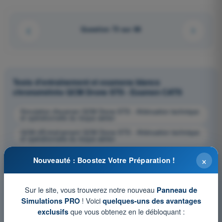
Question 73 sur 88
Tests d'entraînement et examens blancs
chronométrés QCM Drone STS - Examen CATS
Simulation d'examen QCM Drone STS - Atténuation technique
et opérationnelle du risque aérien
QCM d'Entraînement QCM Drone STS - Atténuation technique
et opérationnelle du risque aérien
Examen en PDF QCM Drone STS - Atténuation technique et
×
opérationnelle du risque aérien
Nouveauté : Boostez Votre Préparation !
Sur le site, vous trouverez notre nouveau
Panneau de
! Voici
Simulations PRO
quelques-uns des avantages
que vous obtenez en le débloquant :
exclusifs