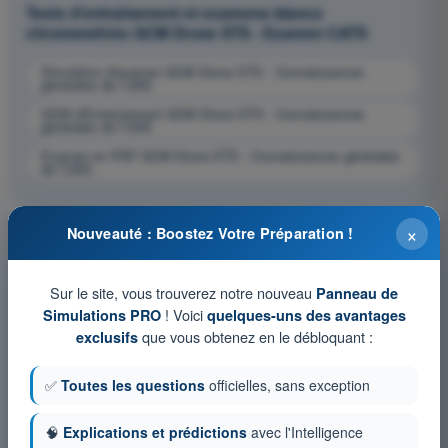
Tests d'entraînement et examens blancs
chronométrés QCM Drone STS - Examen CATS
Simulation d'examen QCM Drone STS - Connaissances
générales de l’UAS
QCM d'Entraînement QCM Drone STS - Connaissances
générales de l’UAS
Examen en PDF QCM Drone STS - Connaissances générales
de l’UAS
×
Nouveauté : Boostez Votre Préparation !
Sur le site, vous trouverez notre nouveau
Panneau de
! Voici
Simulations PRO
quelques-uns des avantages
que vous obtenez en le débloquant :
exclusifs
✅
Toutes les questions
officielles, sans exception
🧠
Explications et prédictions
avec l'Intelligence