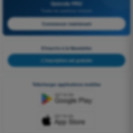
Quizvds PRO
Toutes les questions incluses
Commencer maintenant
S'inscrire à la Newsletter
L'inscription est gratuite
Télécharger applications mobiles