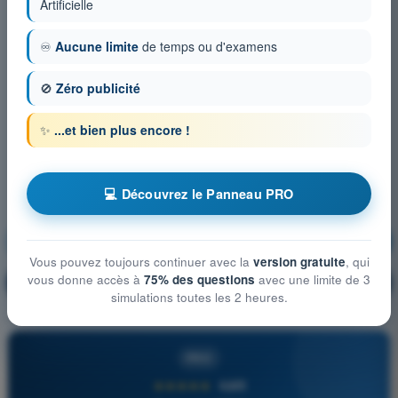
Artificielle
♾️
Aucune limite
de temps ou d'examens
🚫
Zéro publicité
✨
...et bien plus encore !
💻 Découvrez le Panneau PRO
Connaissances générales de l’UAS
S'entraîner !
Vous pouvez toujours continuer avec la
version gratuite
, qui
vous donne accès à
75% des questions
avec une limite de 3
Explication de la question
🔒
PRO
simulations toutes les 2 heures.
PRO
★★★★★
4,6/5