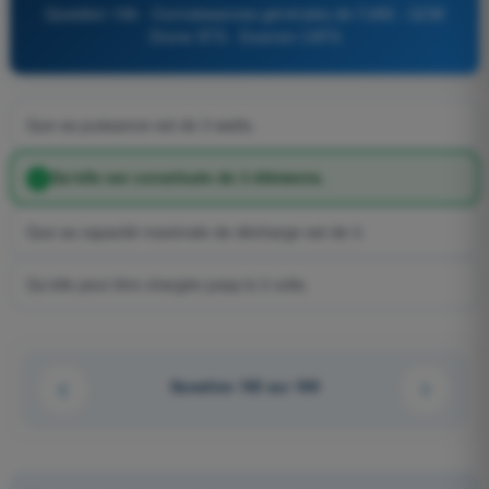
Question 106 - Connaissances générales de l’UAS - QCM
Drone STS - Examen CATS
Que sa puissance est de 3 watts.
Qu'elle est constituée de 3 éléments.
Que sa capacité maximale de décharge est de 3.
Qu'elle peut être chargée jusqu'à 3 volts.
Question 102 sur 169