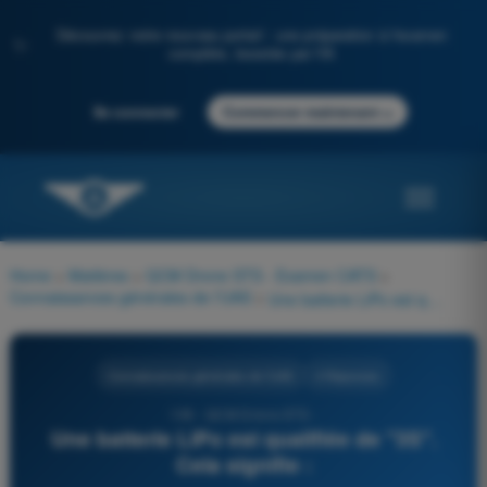
Découvrez notre nouveau portail : une préparation à l'examen
✨
complète, boostée par l'IA
→
Se connecter
Commencer maintenant
Home
>
Matières
>
QCM Drone STS - Examen CATS
>
Connaissances générales de l’UAS
>
Une batterie LiPo est qualifiée de "3S". Cela signifie :
Connaissances générales de l’UAS
4 Réponses
106 - QCM Drone STS -
Une batterie LiPo est qualifiée de "3S".
Cela signifie :