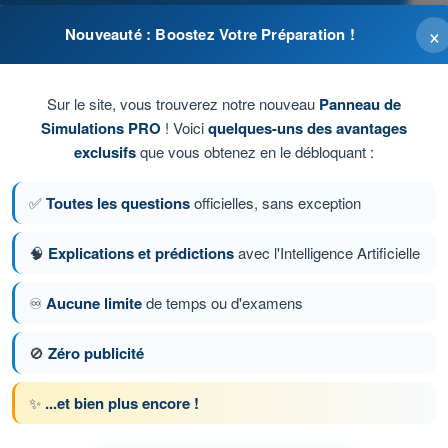
×
Nouveauté : Boostez Votre Préparation !
ques propres à l'aéronef.
Sur le site, vous trouverez notre nouveau
Panneau de
Simulations PRO
! Voici
quelques-uns des avantages
exclusifs
que vous obtenez en le débloquant :
✅
Toutes les questions
officielles, sans exception
🧠
Explications et prédictions
avec l'Intelligence Artificielle
♾️
Aucune limite
de temps ou d'examens
ion 133 sur 169
Question suivante
🚫
Zéro publicité
✨
...et bien plus encore !
 chronométrés QCM Drone STS - Examen CATS