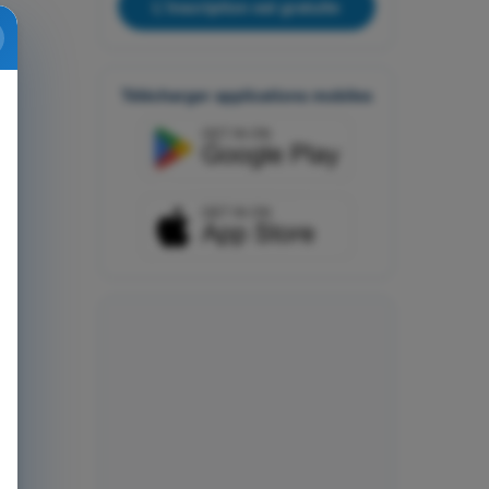
L'inscription est gratuite
Télécharger applications mobiles