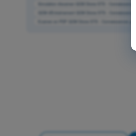
Simulation d'examen QCM Drone STS - Connaissances 
QCM d'Entraînement QCM Drone STS - Connaissances 
Examen en PDF QCM Drone STS - Connaissances géné