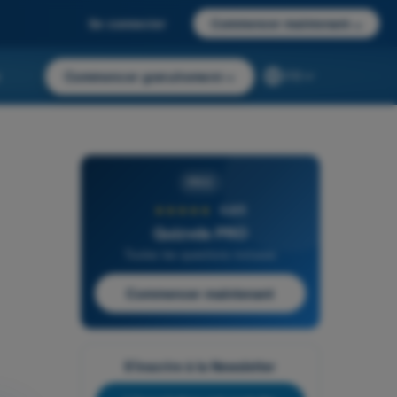
Se connecter
Commencer maintenant
→
r
Commencer gratuitement
→
FR
PRO
★★★★★
4,6/5
Quizvds PRO
Toutes les questions incluses
Commencer maintenant
S'inscrire à la Newsletter