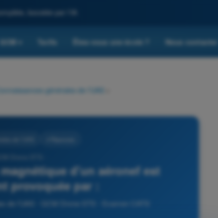
omplète, boostée par l'IA
QCM
Tarifs
Êtes-vous une école ?
Nous contacte
▾
onnaissances générales de l’UAS
>
ales de l’UAS
4 Réponses
CM Drone STS -
magnétique d'un aéronef est
nt provoquée par :
les de l’UAS - QCM Drone STS - Examen CATS