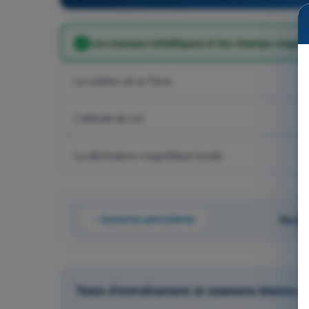
Les masses métalliques et les champs magnéti
La rotation de la Terre.
L'altitude de vol.
La déclinaison magnétique locale.
Question précédente
Quest
Tests d'entraînement et examens blancs