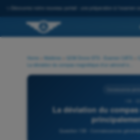
✨
Découvrez notre nouveau portail : une préparation à l'examen c
Home
>
Matières
>
QCM Drone STS - Examen CATS
>
C
La déviation du compas magnétique d'un aéronef est principalement provoquée par :
Connaissances génér
138 - Q
La déviation du compas 
principaleme
Question 138 - Connaissances généra