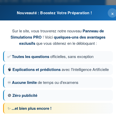
les de l’UAS - QCM Drone STS - Examen CATS
×
Nouveauté : Boostez Votre Préparation !
Sur le site, vous trouverez notre nouveau
Panneau de
Simulations PRO
! Voici
quelques-uns des avantages
exclusifs
que vous obtenez en le débloquant :
✅
Toutes les questions
officielles, sans exception
🧠
Explications et prédictions
avec l'Intelligence Artificielle
♾️
Aucune limite
de temps ou d'examens
ion 146 sur 169
Question suivante
🚫
Zéro publicité
✨
...et bien plus encore !