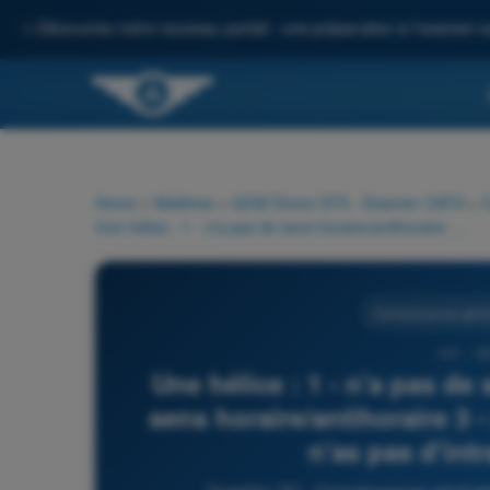
✨
Découvrez notre nouveau portail : une préparation à l'examen c
Home
>
Matières
>
QCM Drone STS - Examen CATS
>
C
Une hélice : 1 - n'a pas de sens horaire/antihoraire 2 - a un sens horaire/antihoraire 3 - a un intrados et un extrados 4 - n'as pas d'intrados, ni d'extrados
Connaissances génér
151 - Q
Une hélice : 1 - n'a pas de 
sens horaire/antihoraire 3 -
n'as pas d'int