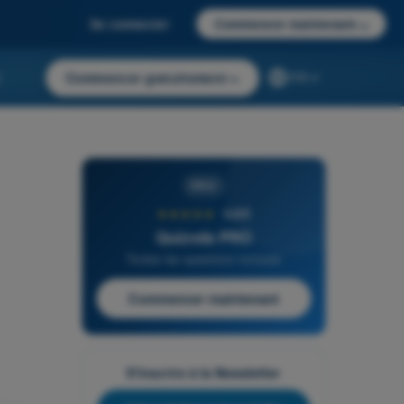
Se connecter
Commencer maintenant
→
r
Commencer gratuitement
→
FR
PRO
★★★★★
4,6/5
Quizvds PRO
Toutes les questions incluses
Commencer maintenant
S'inscrire à la Newsletter