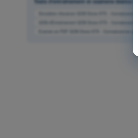
Tests d'entraînement et examens blancs
Simulation d'examen QCM Drone STS - Connaissances 
QCM d'Entraînement QCM Drone STS - Connaissances 
Examen en PDF QCM Drone STS - Connaissances géné