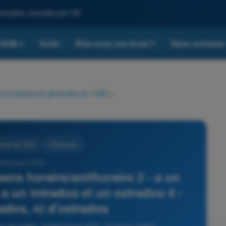
omplète, boostée par l'IA
QCM
Tarifs
Êtes-vous une école ?
Nous contacte
▾
onnaissances générales de l’UAS
>
ales de l’UAS
4 Réponses
CM Drone STS -
sens horaire/antihoraire 2 - a un
 a un intrados et un extrados 4 -
rados, ni d'extrados