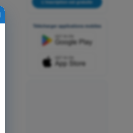
L'inscription est gratuite
Télécharger applications mobiles