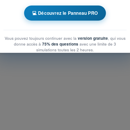
 chronométrés QCM Drone STS - Examen CATS
💻 Découvrez le Panneau PRO
générales de l’UAS
générales de l’UAS
rales de l’UAS
Vous pouvez toujours continuer avec la
version gratuite
, qui vous
donne accès à
75% des questions
avec une limite de 3
simulations toutes les 2 heures.