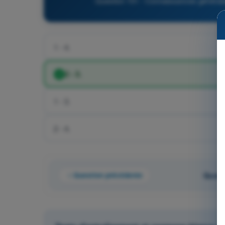
Question 151 - Connaissances généra
1 - 4.
2 - 3.
1 - 3.
2 - 4.
Question précédente
Quest