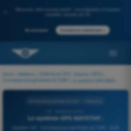
Découvrez notre nouveau portail : une préparation à l'examen
✨
complète, boostée par l'IA
→
Se connecter
Commencer maintenant
Home
>
Matières
>
QCM Drone STS - Examen CATS
>
Connaissances générales de l’UAS
>
Le système GPS NAVSTAR :
Connaissances générales de l’UAS
4 Réponses
167 - QCM Drone STS -
Le système GPS NAVSTAR :
Question 167 - Connaissances générales de l’UAS - QCM