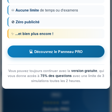
♾️
Aucune limite
de temps ou d'examens
🚫
Zéro publicité
✨
...et bien plus encore !
💻 Découvrez le Panneau PRO
Connaissances générales de l’UAS
S'entraîner !
Vous pouvez toujours continuer avec la
version gratuite
, qui
Explication de la question
🔒
PRO
vous donne accès à
75% des questions
avec une limite de 3
simulations toutes les 2 heures.
PRO
★★★★★
4,6/5
Quizvds PRO