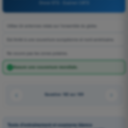
Drone STS - Examen CATS
Utilise 24 antennes relais sur l'ensemble du globe.
Est limité à une couverture européenne et nord américaine.
Ne couvre pas les zones polaires.
Assure une couverture mondiale.
Question 162 sur 169
Tests d'entraînement et examens blancs