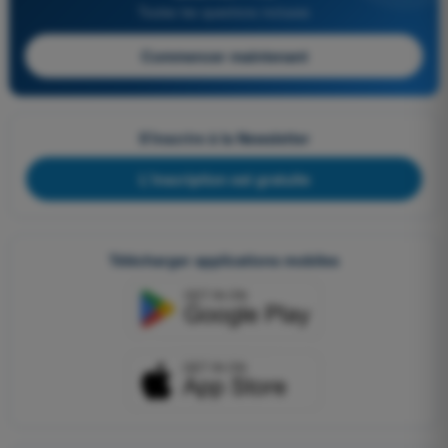
Toutes les questions incluses
Commencer maintenant
S'inscrire à la Newsletter
L'inscription est gratuite
Télécharger applications mobiles