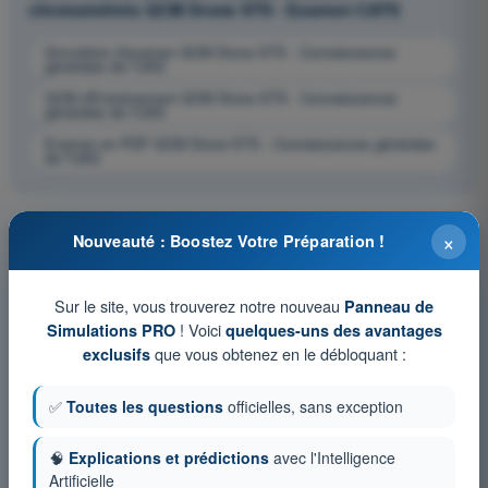
chronométrés QCM Drone STS - Examen CATS
Simulation d'examen QCM Drone STS - Connaissances
générales de l’UAS
QCM d'Entraînement QCM Drone STS - Connaissances
générales de l’UAS
Examen en PDF QCM Drone STS - Connaissances générales
de l’UAS
×
Nouveauté : Boostez Votre Préparation !
Sur le site, vous trouverez notre nouveau
Panneau de
! Voici
Simulations PRO
quelques-uns des avantages
que vous obtenez en le débloquant :
exclusifs
✅
Toutes les questions
officielles, sans exception
🧠
Explications et prédictions
avec l'Intelligence
Artificielle