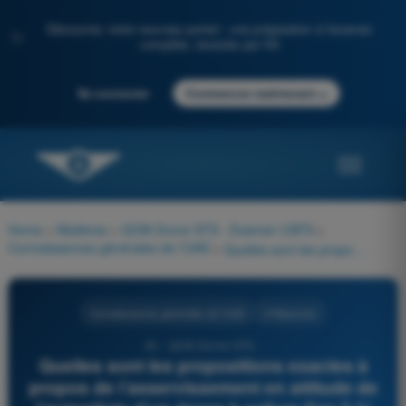
Découvrez notre nouveau portail : une préparation à l'examen
✨
complète, boostée par l'IA
→
Se connecter
Commencer maintenant
Home
>
Matières
>
QCM Drone STS - Examen CATS
>
Connaissances générales de l’UAS
>
Quelles sont les propositions exactes à propos de l’asservissement en attitude de l’autopilote d’un drone à voilure fixe ? 1) Les consignes en entrée sont des angles de braquage des gouvernes 2) Les consignes en entrée concernent l’attitude de l’appareil 3) Des ordres sont donnés aux actionneurs des gouvernes de vol
Connaissances générales de l’UAS
4 Réponses
50 - QCM Drone STS -
Quelles sont les propositions exactes à
propos de l’asservissement en attitude de