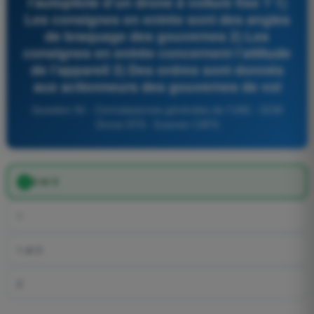
l’autopilote d’un drone à voilure fixe ? 1)
Les consignes en entrée sont des angles
de braquage des gouvernes 2) Les
consignes en entrée concernent l’attitude
de l’appareil 3) Des ordres sont donnés
aux actionneurs des gouvernes de vol
Question 50 - Connaissances générales de l’UAS - QCM
Drone STS - Examen CATS
2 et 3
1
1 et 3
2