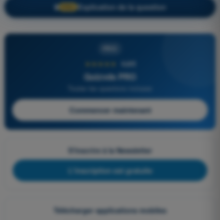
Explication de la question
🔒
PRO
PRO
★★★★★
4,6/5
Quizvds PRO
Toutes les questions incluses
Commencer maintenant
S'inscrire à la Newsletter
L'inscription est gratuite
Télécharger applications mobiles