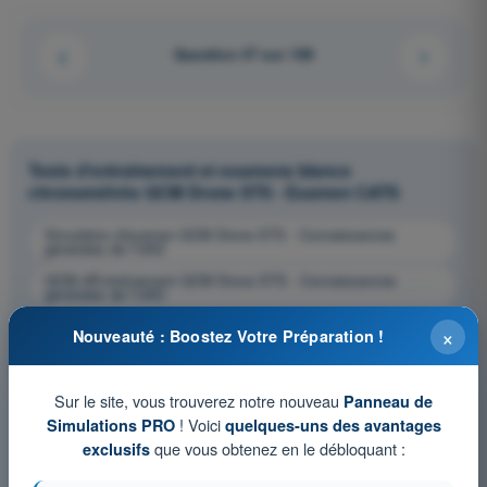
Question 47 sur 169
Tests d'entraînement et examens blancs
chronométrés QCM Drone STS - Examen CATS
Simulation d'examen QCM Drone STS - Connaissances
générales de l’UAS
QCM d'Entraînement QCM Drone STS - Connaissances
générales de l’UAS
Examen en PDF QCM Drone STS - Connaissances générales
×
Nouveauté : Boostez Votre Préparation !
de l’UAS
Sur le site, vous trouverez notre nouveau
Panneau de
! Voici
Simulations PRO
quelques-uns des avantages
que vous obtenez en le débloquant :
exclusifs