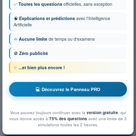
✅
Toutes les questions
officielles, sans exception
🧠
Explications et prédictions
avec l'Intelligence
Artificielle
♾️
Aucune limite
de temps ou d'examens
🚫
Zéro publicité
✨
...et bien plus encore !
💻 Découvrez le Panneau PRO
Vous pouvez toujours continuer avec la
version gratuite
, qui
vous donne accès à
75% des questions
avec une limite de 3
simulations toutes les 2 heures.
Connaissances générales de l’UAS
S'entraîner !