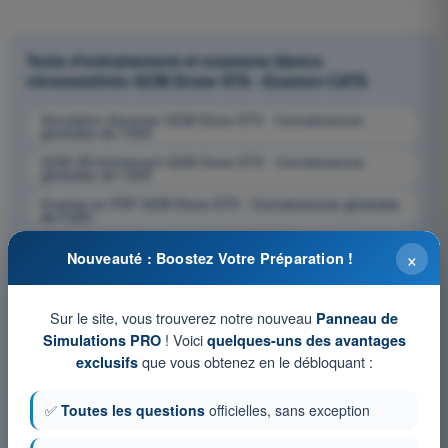
Tests d'entraînement et examens blancs
chronométrés QCM Drone STS - Examen CATS
Simulation d'examen QCM Drone STS - Connaissances
générales de l’UAS
QCM d'Entraînement QCM Drone STS - Connaissances
générales de l’UAS
Examen en PDF QCM Drone STS - Connaissances générales
de l’UAS
×
Nouveauté : Boostez Votre Préparation !
Sur le site, vous trouverez notre nouveau
Panneau de
! Voici
Simulations PRO
quelques-uns des avantages
que vous obtenez en le débloquant :
exclusifs
✅
Toutes les questions
officielles, sans exception