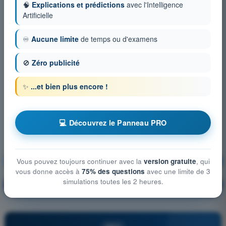
🧠
Explications et prédictions
avec l'Intelligence
Artificielle
♾️
Aucune limite
de temps ou d'examens
🚫
Zéro publicité
✨
...et bien plus encore !
💻 Découvrez le Panneau PRO
Connaissances générales de l’UAS
S'entraîner !
Vous pouvez toujours continuer avec la
version gratuite
, qui
vous donne accès à
75% des questions
avec une limite de 3
simulations toutes les 2 heures.
Explication de la question
🔒
PRO