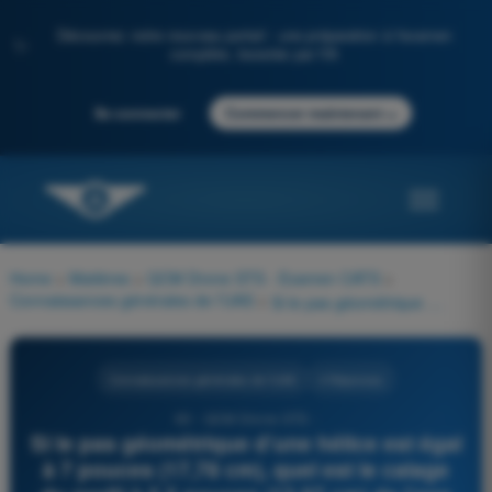
Découvrez notre nouveau portail : une préparation à l'examen
✨
complète, boostée par l'IA
→
Se connecter
Commencer maintenant
Home
>
Matières
>
QCM Drone STS - Examen CATS
>
Connaissances générales de l’UAS
>
Si le pas géométrique d’une hélice est égal à 7 pouces (17,78 cm), quel est le calage du profil à 5,5 pouces (13,97 cm) de l’axe de rotation ?
Connaissances générales de l’UAS
4 Réponses
60 - QCM Drone STS -
Si le pas géométrique d’une hélice est égal
à 7 pouces (17,78 cm), quel est le calage