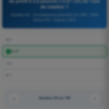
du profil à 5,5 pouces (13,97 cm) de l’axe
de rotation ?
Question 60 - Connaissances générales de l’UAS - QCM
Drone STS - Examen CATS
9,2°
11,7°
7,2°
8,7°
Question 56 sur 169