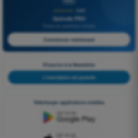
PRO
★★★★★
4,6/5
Quizvds PRO
Toutes les questions incluses
Commencer maintenant
S'inscrire à la Newsletter
L'inscription est gratuite
Télécharger applications mobiles