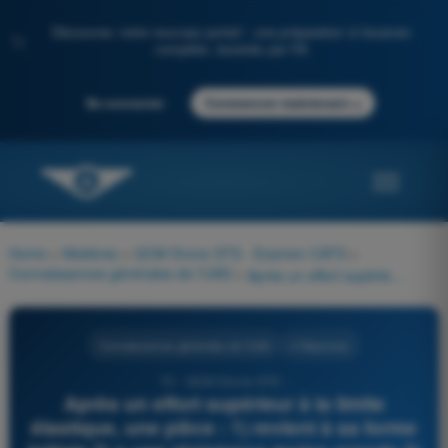
Découvrez notre nouveau portail : une préparation à l'examen
✨
complète, boostée par l'IA
→
Se connecter
Commencer maintenant
Home
>
Matières
>
QCM Drone STS - Examen CATS
>
Connaissances générales de l’UAS
>
Après un effort supérieur à la limite élastique, une pièce : 1) revient à sa forme initiale 2) a une résistance moins grande 3) garde ses caractéristiques de résistance 4) doit être changée 5) peut être redressée
Connaissances générales de l’UAS
4 Réponses
70 - QCM Drone STS -
Après un effort supérieur à la limite
élastique, une pièce : 1) revient à sa forme