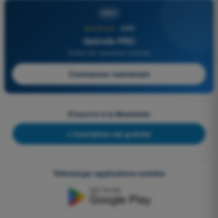
PRO
★★★★★
4,6/5
Quizvds PRO
Toutes les questions incluses
Commencer maintenant
S'inscrire à la Newsletter
L'inscription est gratuite
Télécharger applications mobiles