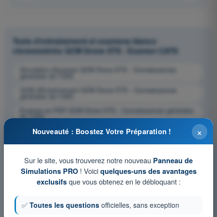
Tests d'entraînement et examens blancs
chronométrés QCM Drone STS - Examen CATS
Simulation d'examen QCM Drone STS - Connaissances
générales de l’UAS
QCM d'Entraînement QCM Drone STS - Connaissances
générales de l’UAS
Examen en PDF QCM Drone STS - Connaissances générales
de l’UAS
×
Nouveauté : Boostez Votre Préparation !
Sur le site, vous trouverez notre nouveau
Panneau de
! Voici
Simulations PRO
quelques-uns des avantages
que vous obtenez en le débloquant :
exclusifs
✅
Toutes les questions
officielles, sans exception