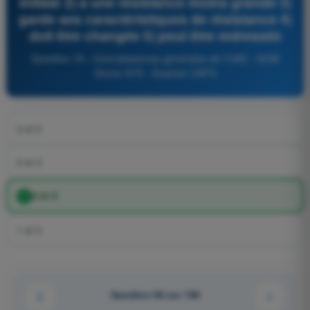
initiale 2) a une résistance moins grande 3)
garde ses caractéristiques de résistance 4)
doit être changée 5) peut être redressée
Question 70 - Connaissances générales de l’UAS - QCM
Drone STS - Examen CATS
3 et 5
2 et 3
2 et 4
1 et 3
Question 66 sur 169