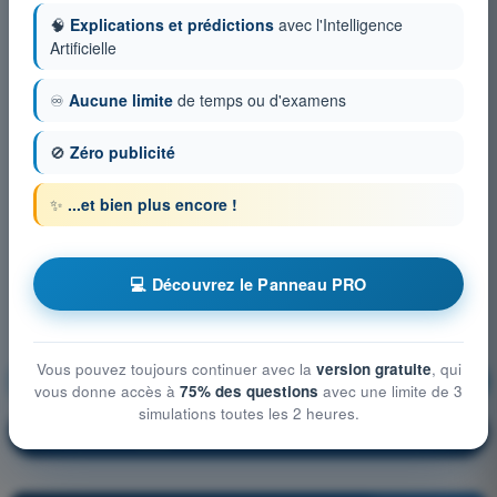
🧠
Explications et prédictions
avec l'Intelligence
Artificielle
♾️
Aucune limite
de temps ou d'examens
🚫
Zéro publicité
✨
...et bien plus encore !
💻 Découvrez le Panneau PRO
Vous pouvez toujours continuer avec la
version gratuite
, qui
Connaissances générales de l’UAS
S'entraîner !
vous donne accès à
75% des questions
avec une limite de 3
simulations toutes les 2 heures.
Explication de la question
🔒
PRO