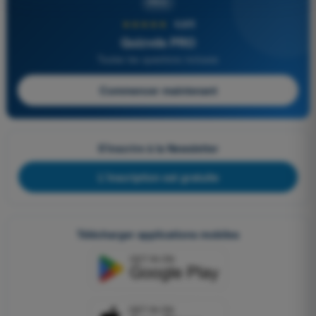
PRO
★★★★★
4,6/5
Quizvds PRO
Toutes les questions incluses
Commencer maintenant
S'inscrire à la Newsletter
L'inscription est gratuite
Télécharger applications mobiles