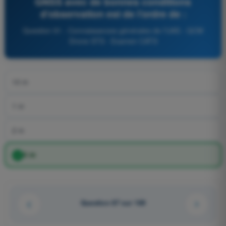
GNSS avec de bonnes conditions
d’observation est de l’ordre de :
Question 91 - Connaissances générales de l’UAS - QCM
Drone STS - Examen CATS
10 m
1 m
2 m
5 m
Question 87 sur 169