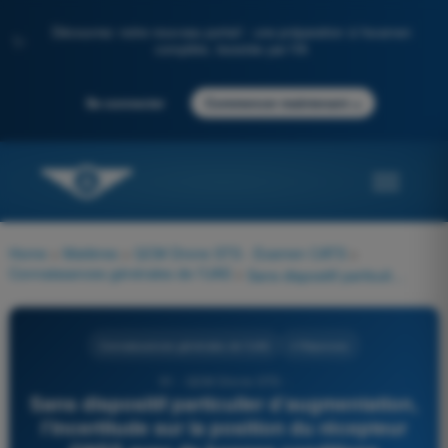
Découvrez notre nouveau portail : une préparation à l'examen
✨
complète, boostée par l'IA
→
Se connecter
Commencer maintenant
Home
>
Matières
>
QCM Drone STS - Examen CATS
>
Connaissances générales de l’UAS
>
Sans dispositif particulier d’augmentation, l’incertitude sur la position du récepteur GNSS avec de bonnes conditions d’observation est de l’ordre de :
Connaissances générales de l’UAS
4 Réponses
91 - QCM Drone STS -
Sans dispositif particulier d’augmentation,
l’incertitude sur la position du récepteur