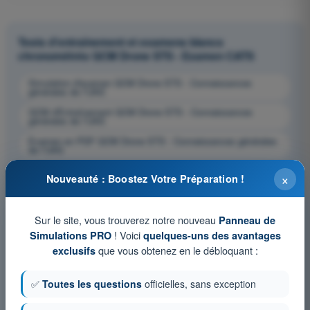
Tests d'entraînement et examens blancs
chronométrés QCM Drone STS - Examen CATS
Simulation d'examen QCM Drone STS - Connaissances
générales de l’UAS
QCM d'Entraînement QCM Drone STS - Connaissances
générales de l’UAS
Examen en PDF QCM Drone STS - Connaissances générales
de l’UAS
×
Nouveauté : Boostez Votre Préparation !
Sur le site, vous trouverez notre nouveau
Panneau de
! Voici
Simulations PRO
quelques-uns des avantages
que vous obtenez en le débloquant :
exclusifs
✅
Toutes les questions
officielles, sans exception