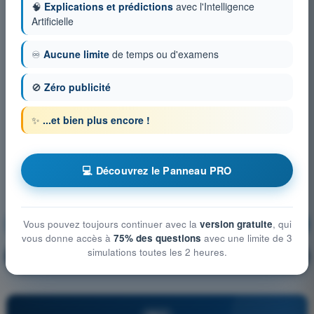
🧠
Explications et prédictions
avec l'Intelligence
Artificielle
♾️
Aucune limite
de temps ou d'examens
🚫
Zéro publicité
✨
...et bien plus encore !
💻 Découvrez le Panneau PRO
Connaissances générales de l’UAS
S'entraîner !
Vous pouvez toujours continuer avec la
version gratuite
, qui
vous donne accès à
75% des questions
avec une limite de 3
simulations toutes les 2 heures.
Explication de la question
🔒
PRO