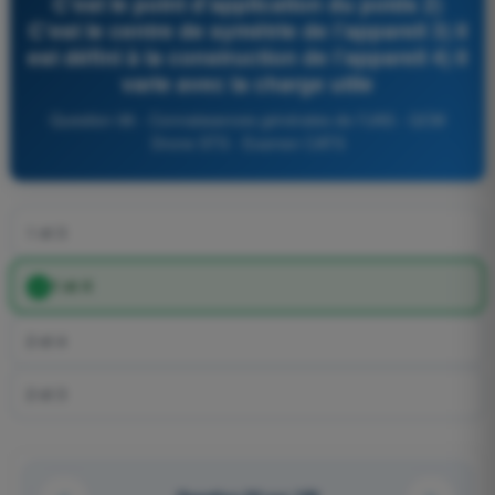
C’est le point d’application du poids 2)
C’est le centre de symétrie de l’appareil 3) Il
est défini à la construction de l’appareil 4) Il
varie avec la charge utile
Question 98 - Connaissances générales de l’UAS - QCM
Drone STS - Examen CATS
1 et 3
1 et 4
2 et 4
2 et 3