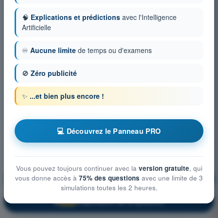
🧠
Explications et prédictions
avec l'Intelligence
Artificielle
♾️
Aucune limite
de temps ou d'examens
🚫
Zéro publicité
✨
...et bien plus encore !
💻 Découvrez le Panneau PRO
Vous pouvez toujours continuer avec la
version gratuite
, qui
vous donne accès à
75% des questions
avec une limite de 3
Connaissances générales de l’UAS
S'entraîner !
simulations toutes les 2 heures.
Explication de la question
🔒
PRO