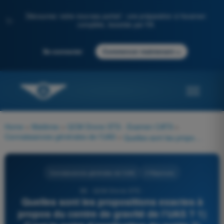
Découvrez notre nouveau portail : une préparation à l'examen
✨
complète, boostée par l'IA
→
Se connecter
Commencer maintenant
Home
>
Matières
>
QCM Drone STS - Examen CATS
>
Connaissances générales de l’UAS
>
Quelles sont les propositions exactes à propos du centre de gravité de l’UAS ? 1) C’est le point d’application du poids 2) C’est le centre de symétrie de l’appareil 3) Il est défini à la construction de l’appareil 4) Il varie avec la charge utile
Connaissances générales de l’UAS
4 Réponses
98 - QCM Drone STS -
Quelles sont les propositions exactes à
propos du centre de gravité de l’UAS ? 1)