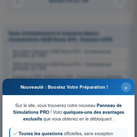
Question 94 sur 169
Tests d'entraînement et examens blancs
chronométrés QCM Drone STS - Examen CATS
Simulation d'examen QCM Drone STS - Connaissances
générales de l’UAS
QCM d'Entraînement QCM Drone STS - Connaissances
générales de l’UAS
Examen en PDF QCM Drone STS - Connaissances générales
de l’UAS
×
Nouveauté : Boostez Votre Préparation !
Sur le site, vous trouverez notre nouveau
Panneau de
! Voici
Simulations PRO
quelques-uns des avantages
que vous obtenez en le débloquant :
exclusifs
✅
Toutes les questions
officielles, sans exception