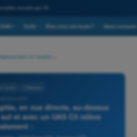
omplète, boostée par l'IA
QCM
Tarifs
Êtes-vous une école ?
Nous contacte
▾
églementation de l’aviation
>
 l’aviation
4 Réponses
CM Drone STS -
plée, en vue directe, au-dessus
 sol et avec un UAS C5 relève
alement :