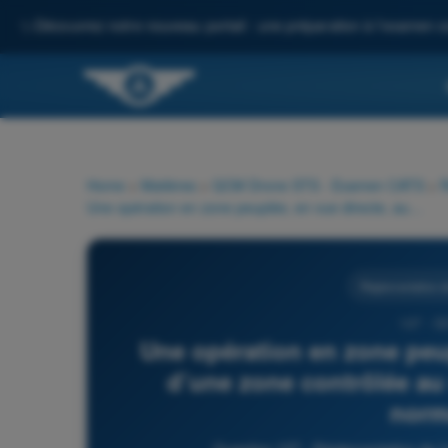
✨
Découvrez notre nouveau portail : une préparation à l'examen c
Home
>
Matières
>
QCM Drone STS - Examen CATS
>
R
Une opération en zone peuplée, en vue directe, au-dessus d’une zone contrôlée au sol et avec un UAS C5 relève normalement :
Réglementation de
127 - Q
Une opération en zone peu
d’une zone contrôlée au
norm