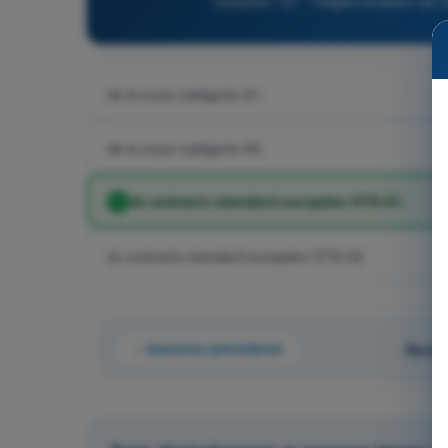
Question 127 - Réglementation de 
de la sous-catégorie A1.
de la sous-catégorie A3.
du scénario standard européen STS-01.
du scénario standard européen STS-02.
Question précédente
Quest