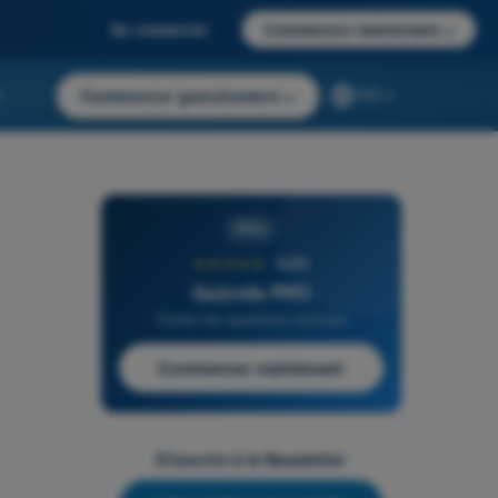
Se connecter
Commencer maintenant
→
r
Commencer gratuitement
→
FR
PRO
★★★★★
4,6/5
Quizvds PRO
Toutes les questions incluses
Commencer maintenant
S'inscrire à la Newsletter