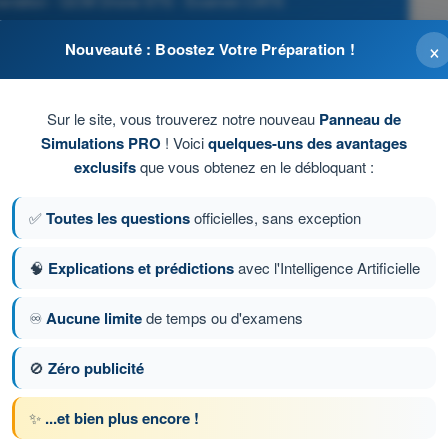
l’aviation - QCM Drone STS - Examen CATS
×
Nouveauté : Boostez Votre Préparation !
Sur le site, vous trouverez notre nouveau
Panneau de
Simulations PRO
! Voici
quelques-uns des avantages
exclusifs
que vous obtenez en le débloquant :
✅
Toutes les questions
officielles, sans exception
🧠
Explications et prédictions
avec l'Intelligence Artificielle
♾️
Aucune limite
de temps ou d'examens
ion 127 sur 153
Question suivante
🚫
Zéro publicité
✨
...et bien plus encore !