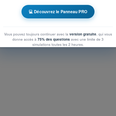
 chronométrés QCM Drone STS - Examen CATS
💻 Découvrez le Panneau PRO
e l’aviation
e l’aviation
aviation
Vous pouvez toujours continuer avec la
version gratuite
, qui vous
donne accès à
75% des questions
avec une limite de 3
simulations toutes les 2 heures.