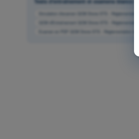
Tests d'entraînement et examens blancs
Simulation d'examen QCM Drone STS - Réglementation d
QCM d'Entraînement QCM Drone STS - Réglementation d
Examen en PDF QCM Drone STS - Réglementation de l’