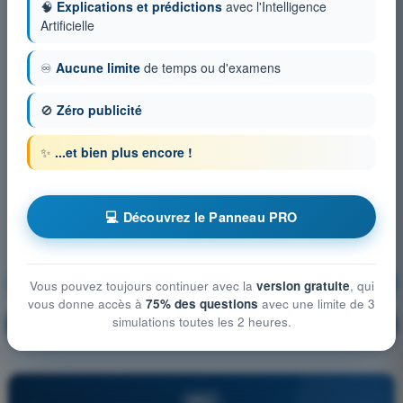
🧠
Explications et prédictions
avec l'Intelligence
Artificielle
♾️
Aucune limite
de temps ou d'examens
🚫
Zéro publicité
✨
...et bien plus encore !
💻 Découvrez le Panneau PRO
Réglementation de l’aviation
S'entraîner !
Vous pouvez toujours continuer avec la
version gratuite
, qui
vous donne accès à
75% des questions
avec une limite de 3
simulations toutes les 2 heures.
Explication de la question
🔒
PRO
PRO