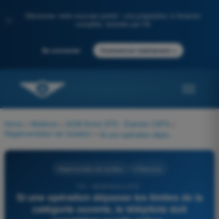
Découvrez notre nouveau portail : une préparation à l'examen
✨
complète, boostée par l'IA
→
Se connecter
Commencer maintenant
Home
>
Matières
>
QCM Drone STS - Examen CATS
>
Réglementation de l’aviation
>
Si une opération dépasse les limites de la catégorie ouverte, le télépilote doit considérer qu’elle relève :
Réglementation de l’aviation
4 Réponses
151 - QCM Drone STS -
Si une opération dépasse les limites de la
catégorie ouverte, le télépilote doit