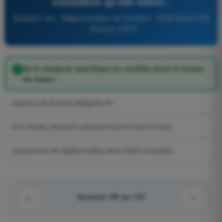
considérer qu’elle relève :
Question 151 - Réglementation de l’aviation - QCM Drone STS
- Examen CATS
de la catégorie spécifique ou certifiée selon le niveau
de risque.
toujours de la sous-catégorie A1.
d’un ancien scénario national encore ouvert à tous.
uniquement de règles locales sans cadre européen.
Question 150 sur 153