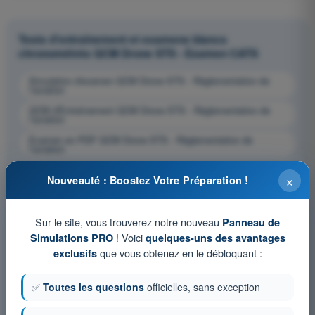
Tests d'entraînement et examens blancs
chronométrés QCM Drone STS - Examen CATS
Simulation d'examen QCM Drone STS - Réglementation de
l’aviation
QCM d'Entraînement QCM Drone STS - Réglementation de
l’aviation
Examen en PDF QCM Drone STS - Réglementation de
l’aviation
×
Nouveauté : Boostez Votre Préparation !
Sur le site, vous trouverez notre nouveau
Panneau de
! Voici
Simulations PRO
quelques-uns des avantages
que vous obtenez en le débloquant :
exclusifs
✅
Toutes les questions
officielles, sans exception