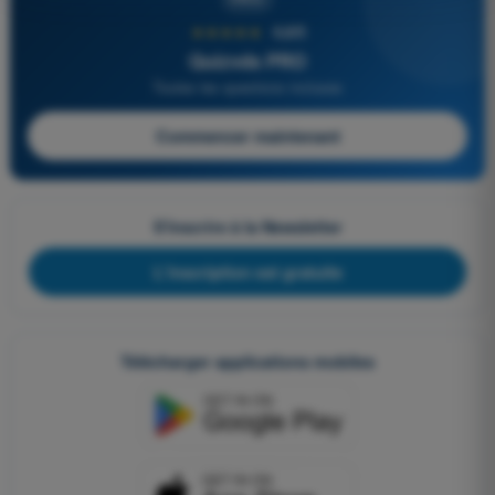
★★★★★
4,6/5
Quizvds PRO
Toutes les questions incluses
Commencer maintenant
S'inscrire à la Newsletter
L'inscription est gratuite
Télécharger applications mobiles