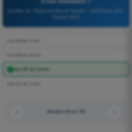
d’une hélistation ?
Question 46 - Réglementation de l’aviation - QCM Drone STS -
Examen CATS
Une DA de 10 km
Une DA de 3,5 km
Une DC de 3,5 km
Une DC de 10 km
Question 46 sur 153