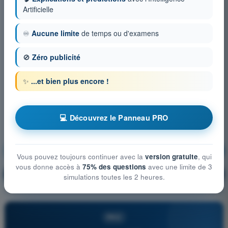
Artificielle
♾️
Aucune limite
de temps ou d'examens
🚫
Zéro publicité
✨
...et bien plus encore !
💻 Découvrez le Panneau PRO
Réglementation de l’aviation
S'entraîner !
Vous pouvez toujours continuer avec la
version gratuite
, qui
vous donne accès à
75% des questions
avec une limite de 3
Explication de la question
🔒
PRO
simulations toutes les 2 heures.
PRO