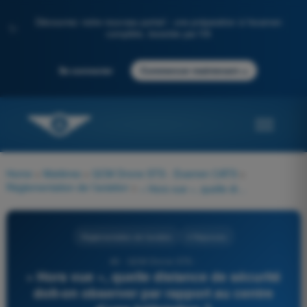
Découvrez notre nouveau portail : une préparation à l'examen
✨
complète, boostée par l'IA
→
Se connecter
Commencer maintenant
Home
>
Matières
>
QCM Drone STS - Examen CATS
>
Réglementation de l’aviation
>
« Hors vue », quelle distance de sécurité doit-on observer par rapport au centre d’une hélistation ?
Réglementation de l’aviation
4 Réponses
46 - QCM Drone STS -
« Hors vue », quelle distance de sécurité
doit-on observer par rapport au centre