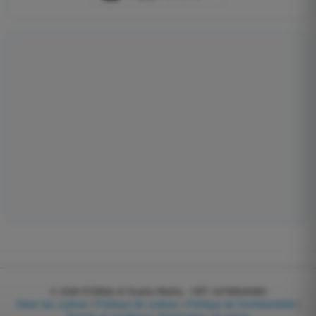
© 2026
EGWeb di Guatta Mattia - VAT: 04768540983
Gérer les cookies
|
Politique de cookies
|
Politique de Confidentialité
|