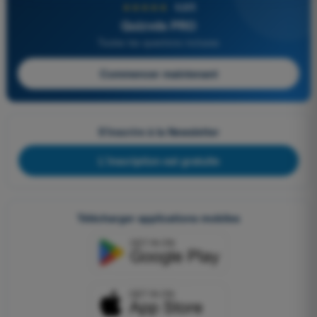
★★★★★
4,6/5
Quizvds PRO
Toutes les questions incluses
Commencer maintenant
S'inscrire à la Newsletter
L'inscription est gratuite
Télécharger applications mobiles