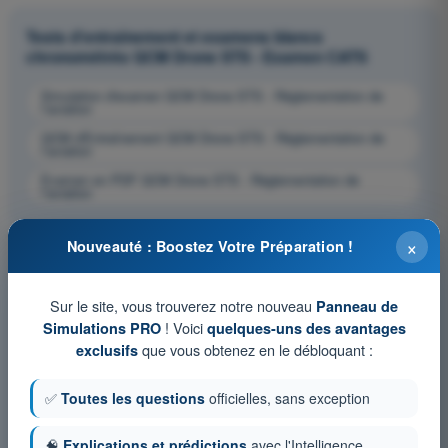
Tests d'entraînement et examens blancs
chronométrés QCM Drone STS - Examen CATS
Simulation d'examen QCM Drone STS - Réglementation de
l’aviation
QCM d'Entraînement QCM Drone STS - Réglementation de
l’aviation
Examen en PDF QCM Drone STS - Réglementation de
l’aviation
×
Nouveauté : Boostez Votre Préparation !
Sur le site, vous trouverez notre nouveau
Panneau de
! Voici
Simulations PRO
quelques-uns des avantages
que vous obtenez en le débloquant :
exclusifs
✅
Toutes les questions
officielles, sans exception
🧠
Explications et prédictions
avec l'Intelligence