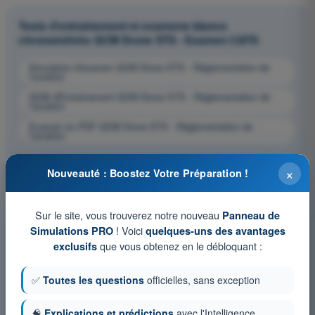
Tests d'entraînement et examens blancs
chronométrés QCM Drone STS - Examen CATS
Simulation d'examen QCM Drone STS - Réglementation de
l’aviation
QCM d'Entraînement QCM Drone STS - Réglementation de
l’aviation
Examen en PDF QCM Drone STS - Réglementation de
l’aviation
×
Nouveauté : Boostez Votre Préparation !
Sur le site, vous trouverez notre nouveau
Panneau de
! Voici
Simulations PRO
quelques-uns des avantages
que vous obtenez en le débloquant :
exclusifs
✅
Toutes les questions
officielles, sans exception
🧠
Explications et prédictions
avec l'Intelligence