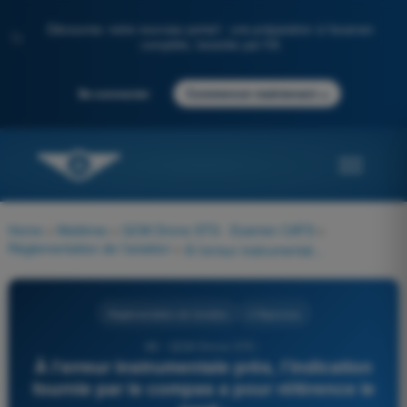
Découvrez notre nouveau portail : une préparation à l'examen
✨
complète, boostée par l'IA
→
Se connecter
Commencer maintenant
Home
>
Matières
>
QCM Drone STS - Examen CATS
>
Réglementation de l’aviation
>
À l’erreur instrumentale près, l’indication fournie par le compas a pour référence le nord :
Réglementation de l’aviation
4 Réponses
68 - QCM Drone STS -
À l’erreur instrumentale près, l’indication
fournie par le compas a pour référence le