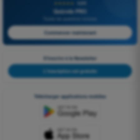
★★★★★
4,6/5
Quizvds PRO
Toutes les questions incluses
Commencer maintenant
S'inscrire à la Newsletter
L'inscription est gratuite
Télécharger applications mobiles