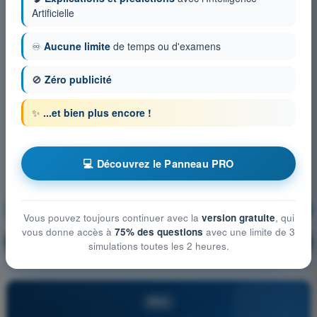
Artificielle
♾️
Aucune limite
de temps ou d'examens
🚫
Zéro publicité
✨
...et bien plus encore !
💻 Découvrez le Panneau PRO
Réglementation de l’aviation
S'entraîner !
Vous pouvez toujours continuer avec la
version gratuite
, qui
vous donne accès à
75% des questions
avec une limite de 3
Explication de la question
🔒
PRO
simulations toutes les 2 heures.
PRO