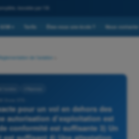
omplète, boostée par l'IA
QCM
Tarifs
Êtes-vous une école ?
Nous contacte
▾
églementation de l’aviation
>
 l’aviation
4 Réponses
M Drone STS -
exacte pour un vol en dehors des
e autorisation d’exploitation est
 de conformité est suffisante 3) Un
t est suffisant 4) Une attestation