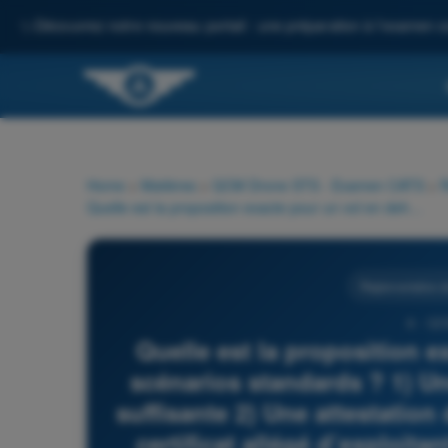
✨
Découvrez notre nouveau portail : une préparation à l'examen c
Home
>
Matières
>
QCM Drone STS - Examen CATS
>
R
Quelle est la proposition exacte pour un vol en dehors des scénarios standards ? 1) Une autorisation d’exploitation est suffisante 2) Une attestation de conformité est suffisante 3) Un certificat allégé d’exploitant est suffisant 4) Une attestation d’enregistrement d’exploitant est suffisante
Réglementation de
8 - QC
Quelle est la proposition 
scénarios standards ? 1) Un
suffisante 2) Une attestation
certificat allégé d’exploitan