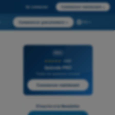
Se connecter
Commencer maintenant
→
r
Commencer gratuitement
→
FR
PRO
★★★★★
4,6/5
Quizvds PRO
Toutes les questions incluses
Commencer maintenant
S'inscrire à la Newsletter