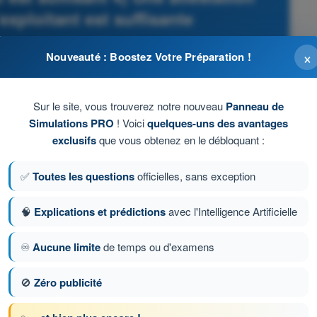
exploitant est suffisante
’aviation - QCM Drone STS - Examen CATS
×
Nouveauté : Boostez Votre Préparation !
Sur le site, vous trouverez notre nouveau
Panneau de
Simulations PRO
! Voici
quelques-uns des avantages
exclusifs
que vous obtenez en le débloquant :
✅
Toutes les questions
officielles, sans exception
🧠
Explications et prédictions
avec l'Intelligence Artificielle
♾️
Aucune limite
de temps ou d'examens
🚫
Zéro publicité
tion 8 sur 153
Question suivante