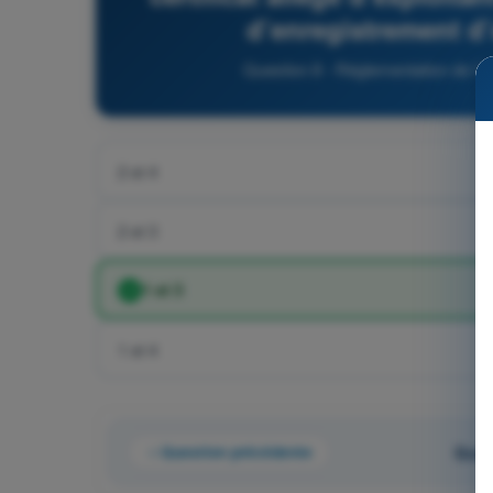
d’enregistrement d’
Question 8 - Réglementation de l
2 et 4
2 et 3
1 et 3
1 et 4
Question précédente
Ques