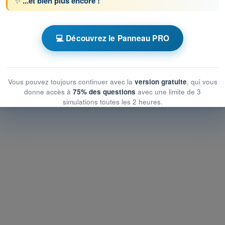
✨
...et bien plus encore !
 chronométrés QCM Drone STS - Examen CATS
💻 Découvrez le Panneau PRO
e l’aviation
e l’aviation
Vous pouvez toujours continuer avec la
version gratuite
, qui vous
aviation
donne accès à
75% des questions
avec une limite de 3
simulations toutes les 2 heures.