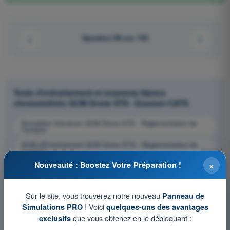
Question 89 sur 153
Tests d'entraînement et examens blancs
chronométrés QCM Drone STS - Examen CATS
Simulation d'examen QCM Drone STS - Réglementation de
l’aviation
QCM d'Entraînement QCM Drone STS - Réglementation de
l’aviation
×
Nouveauté : Boostez Votre Préparation !
Examen en PDF QCM Drone STS - Réglementation de
l’aviation
Sur le site, vous trouverez notre nouveau
Panneau de
! Voici
Simulations PRO
quelques-uns des avantages
que vous obtenez en le débloquant :
exclusifs