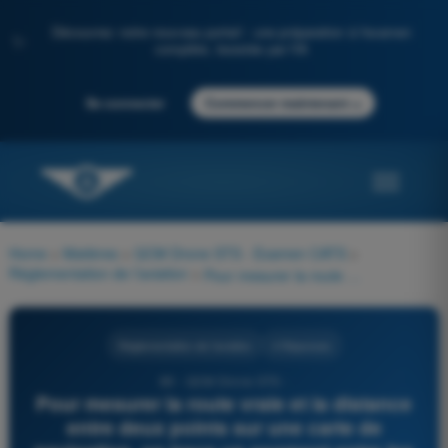
Découvrez notre nouveau portail : une préparation à l'examen
✨
complète, boostée par l'IA
→
Se connecter
Commencer maintenant
Home
>
Matières
>
QCM Drone STS - Examen CATS
>
Réglementation de l’aviation
>
Pour mesurer la route vraie et la distance entre deux points sur une carte de navigation, on trace un segment entre les deux points. Que fait-on ensuite ? 1) On mesure l’angle entre le segment AB et un parallèle sécant 2) On mesure l’angle entre un méridien sécant et le segment AB 3) On reporte le segment AB sur un parallèle 4) On reporte le segment AB sur un méridien
Réglementation de l’aviation
4 Réponses
89 - QCM Drone STS -
Pour mesurer la route vraie et la distance
entre deux points sur une carte de