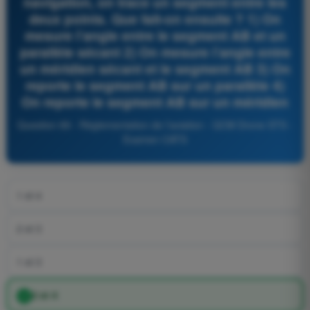
navigation, on trace un segment entre les
deux points. Que fait-on ensuite ? 1) On
mesure l’angle entre le segment AB et un
parallèle sécant 2) On mesure l’angle entre
un méridien sécant et le segment AB 3) On
reporte le segment AB sur un parallèle 4)
On reporte le segment AB sur un méridien
Question 89 - Réglementation de l’aviation - QCM Drone STS -
Examen CATS
1 et 4
2 et 3
1 et 3
2 et 4