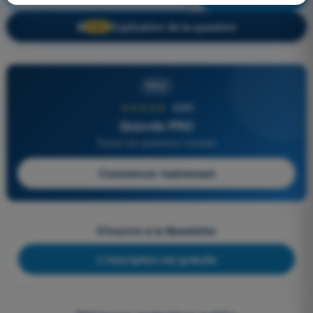
Explication de la question
🔒
PRO
PRO
★★★★★
4,6/5
Quizvds PRO
Toutes les questions incluses
Commencer maintenant
S'inscrire à la Newsletter
L'inscription est gratuite