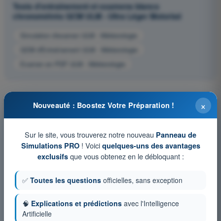
Tests d'entraînement et examens blancs
chronométrés QCM ULM - Ultra Léger Motorisé
Simulation d'examen ULM - Météorologie
QCM d'Entraînement ULM - Météorologie
Examen en PDF ULM - Météorologie
×
Nouveauté : Boostez Votre Préparation !
Sur le site, vous trouverez notre nouveau
Panneau de
! Voici
Simulations PRO
quelques-uns des avantages
que vous obtenez en le débloquant :
exclusifs
✅
Toutes les questions
officielles, sans exception
🧠
Explications et prédictions
avec l'Intelligence
Artificielle