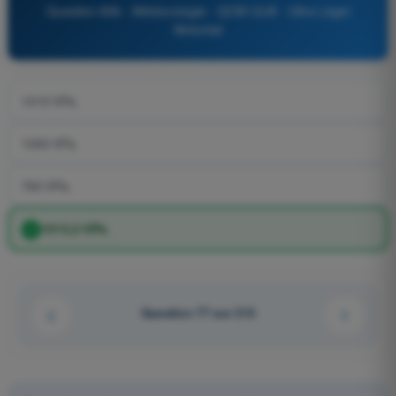
Question 856 - Météorologie - QCM ULM - Ultra Léger
Motorisé
1015 hPa.
1000 hPa.
760 hPa.
1013,2 hPa.
Question 77 sur 213