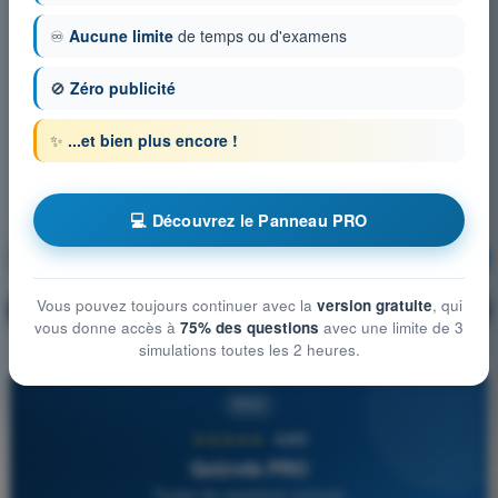
♾️
Aucune limite
de temps ou d'examens
🚫
Zéro publicité
✨
...et bien plus encore !
💻 Découvrez le Panneau PRO
Météorologie
S'entraîner !
Vous pouvez toujours continuer avec la
version gratuite
, qui
Explication de la question
🔒
PRO
vous donne accès à
75% des questions
avec une limite de 3
simulations toutes les 2 heures.
PRO
★★★★★
4,6/5
Quizvds PRO
Toutes les questions incluses