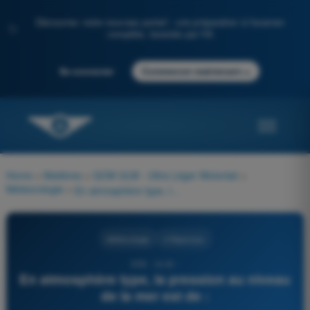
Découvrez notre nouveau portail : une préparation à l'examen
✨
complète, boostée par l'IA
→
Se connecter
Commencer maintenant
Home
>
Matières
>
QCM ULM - Ultra Léger Motorisé
>
Météorologie
>
En atmosphère type, la pression au niveau de la mer est de :
Météorologie
4 Réponses
856 - ULM -
En atmosphère type, la pression au niveau
de la mer est de :