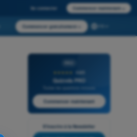
Se connecter
Commencer maintenant
→
r
Commencer gratuitement
→
FR
PRO
★★★★★
4,6/5
Quizvds PRO
Toutes les questions incluses
Commencer maintenant
S'inscrire à la Newsletter