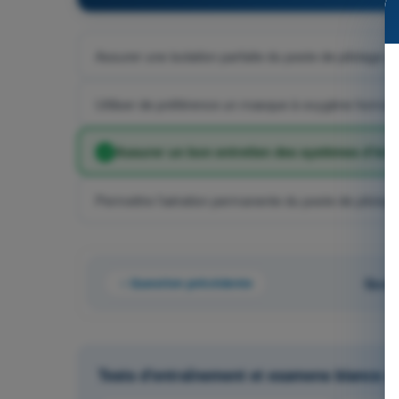
Assurer une isolation parfaite du poste de pilotage par
Utiliser de préférence un masque à oxygène homolo
Assurer un bon entretien des systèmes d'écha
Permettre l'aération permanente du poste de pilotage
Question précédente
Quest
Tests d'entraînement et examens blancs 