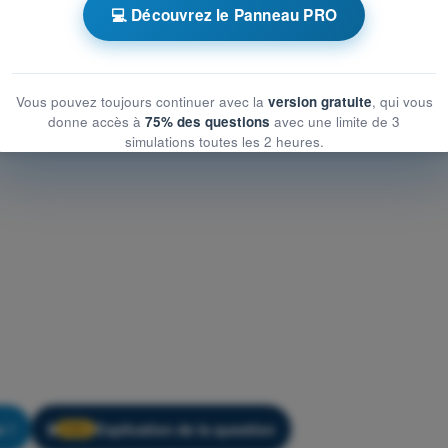
traînement ULM - Météorologie
💻 Découvrez le Panneau PRO
Vous pouvez toujours continuer avec la
version gratuite
, qui vous
donne accès à
75% des questions
avec une limite de 3
simulations toutes les 2 heures.
r !
Explication de la question
🔒
PRO