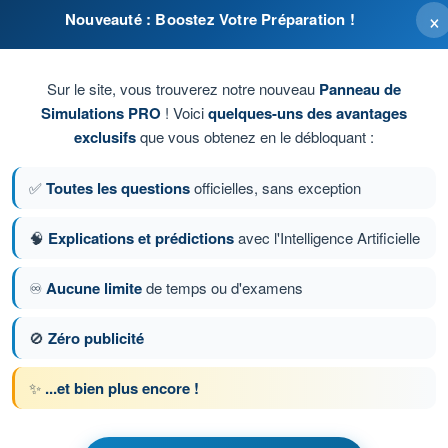
×
Nouveauté : Boostez Votre Préparation !
 un arrêt de la ventilation cabine.
Sur le site, vous trouverez notre nouveau
Panneau de
Simulations PRO
! Voici
quelques-uns des avantages
gué.
exclusifs
que vous obtenez en le débloquant :
ppement et de chauffage de l'aéronef.
✅
Toutes les questions
officielles, sans exception
 de votre aéronef.
🧠
Explications et prédictions
avec l'Intelligence Artificielle
♾️
Aucune limite
de temps ou d'examens
ion 81 sur 213
Question suivante
🚫
Zéro publicité
✨
...et bien plus encore !
chronométrés QCM ULM - Ultra Léger Motorisé