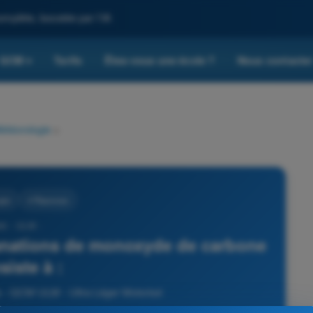
omplète, boostée par l'IA
QCM
Tarifs
Êtes-vous une école ?
Nous contacte
▾
étéorologie
>
gie
4 Réponses
60 - ULM -
anations de monoxyde de carbone
siste à :
e - QCM ULM - Ultra Léger Motorisé