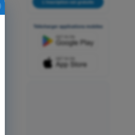
L'inscription est gratuite
Télécharger applications mobiles