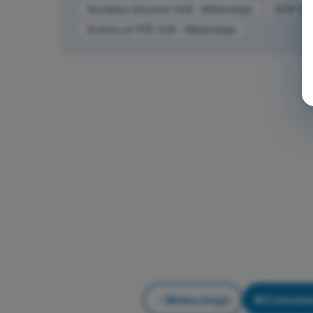
Simulation d'examen ULM - Météorologie
QCM d'En
Examen en PDF ULM - Météorologie
Météorologie
S'entraîne