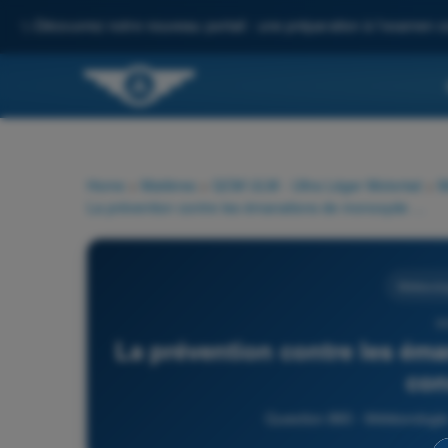
✨
Découvrez notre nouveau portail : une préparation à l'examen c
Home
>
Matières
>
QCM ULM - Ultra Léger Motorisé
>
M
La prévention contre les émanations de monoxyde de carbone consiste à :
Météorolo
8
La prévention contre les ém
con
Question 860 - Météorologi