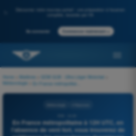
Découvrez notre nouveau portail : une préparation à l'examen
✨
complète, boostée par l'IA
→
Se connecter
Commencer maintenant
Home
>
Matières
>
QCM ULM - Ultra Léger Motorisé
>
Météorologie
>
En France métropolitaine à 12H UTC, en l'absence de vent fort, vous trouverez de préférence les ascendances thermiques sur les versants exposés :
Météorologie
4 Réponses
906 - ULM -
En France métropolitaine à 12H UTC, en
l'absence de vent fort, vous trouverez de