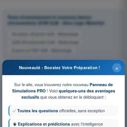
Tests d'entraînement et examens blancs
chronométrés QCM ULM - Ultra Léger Motorisé
Simulation d'examen ULM - Météorologie
QCM d'Entraînement ULM - Météorologie
Examen en PDF ULM - Météorologie
×
Nouveauté : Boostez Votre Préparation !
Sur le site, vous trouverez notre nouveau
Panneau de
! Voici
Simulations PRO
quelques-uns des avantages
que vous obtenez en le débloquant :
exclusifs
✅
Toutes les questions
officielles, sans exception
🧠
Explications et prédictions
avec l'Intelligence