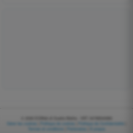
© 2026
EGWeb di Guatta Mattia - VAT: 04768540983
Gérer les cookies
|
Politique de cookies
|
Politique de Confidentialité
|
Termes et conditions
|
Partenaires
|
À propos