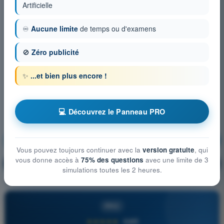
Artificielle
♾️
Aucune limite
de temps ou d'examens
🚫
Zéro publicité
✨
...et bien plus encore !
💻 Découvrez le Panneau PRO
Météorologie
S'entraîner !
Vous pouvez toujours continuer avec la
version gratuite
, qui
vous donne accès à
75% des questions
avec une limite de 3
Explication de la question
🔒
PRO
simulations toutes les 2 heures.
PRO
★★★★★
4,6/5