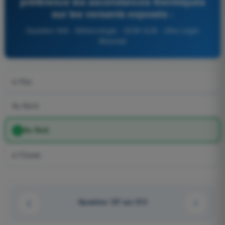
préférence les ascendances thermiques
sur les versants exposés :
Question 906 - Météorologie - QCM ULM - Ultra Léger
Motorisé
à l'Est.
Au Nord.
Au Sud.
à l'Ouest.
Question 127 sur 213