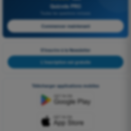
Quizvds PRO
Toutes les questions incluses
Commencer maintenant
S'inscrire à la Newsletter
L'inscription est gratuite
Télécharger applications mobiles