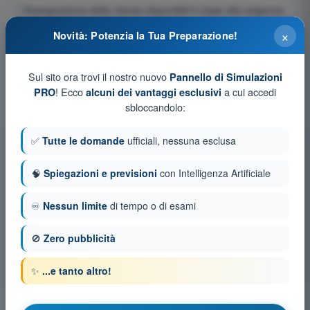
Assegnazione delle risorse disponibili in base alle esigenze
del volo
×
Novità: Potenzia la Tua Preparazione!
Tutte le precedenti
Sul sito ora trovi il nostro nuovo
Pannello di Simulazioni
! Ecco
a cui accedi
PRO
alcuni dei vantaggi esclusivi
sbloccandolo:
22 - Come può contribuire una corretta pianificazione al
CRM?
✅
Tutte le domande
ufficiali, nessuna esclusa
Migliorando la resistenza degli aerei
🧠
Spiegazioni e previsioni
con Intelligenza Artificiale
Ottimizzando le rotte di volo
♾️
Nessun limite
di tempo o di esami
Riducendo il numero di passeggeri
🚫
Zero pubblicità
✨
...e tanto altro!
Aumentando la velocità degli aerei