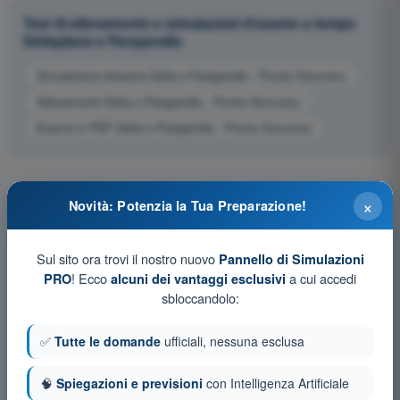
Test di allenamento e simulazioni d'esame a tempo
Deltaplano e Parapendio
Simulazione d'esame Delta e Parapendio - Pronto Soccorso
Allenamento Delta e Parapendio - Pronto Soccorso
Esame in PDF Delta e Parapendio - Pronto Soccorso
×
Novità: Potenzia la Tua Preparazione!
Sul sito ora trovi il nostro nuovo
Pannello di Simulazioni
! Ecco
a cui accedi
PRO
alcuni dei vantaggi esclusivi
sbloccandolo:
✅
Tutte le domande
ufficiali, nessuna esclusa
🧠
Spiegazioni e previsioni
con Intelligenza Artificiale