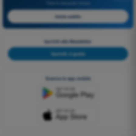
Tutte le domande incluse
Inizia subito
Iscriviti alla Newsletter
Iscriviti, è gratis
Scarica le app mobile