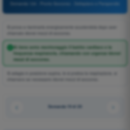
Domanda 124 - Pronto Soccorso - Deltaplano e Parapendio
Si prova a rianimarla energicamente scuotendola dopo aver
chiamato idonei mezzi di soccorso.
Si tiene sotto monitoraggio il battito cardiaco e la
frequenza respiratoria, chiamando con urgenza idonei
mezzi di soccorso.
Si adagia in posizione supina, le si pratica la respirazione, si
chiamano se necessario idonei mezzi di soccorso.
Domanda 19 di 20