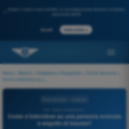
Scopri il nostro nuovo portale: la tua preparazione d'esame completa,
✨
potenziata dall'IA
→
Accedi
Inizia subito
Home
>
Materie
>
Deltaplano e Parapendio
>
Pronto Soccorso
>
Come s’interviene su una persona svenuta a seguito di trauma?
Pronto Soccorso
3 risposte
124 - Delta e Parapendio -
Come s’interviene su una persona svenuta
a seguito di trauma?