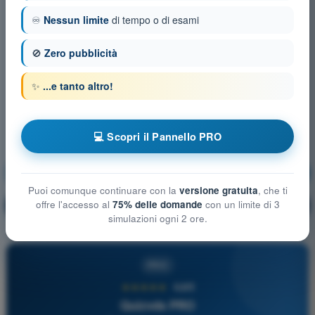
♾️
Nessun limite
di tempo o di esami
🚫
Zero pubblicità
✨
...e tanto altro!
💻 Scopri il Pannello PRO
Pronto Soccorso
Allenamento!
Puoi comunque continuare con la
versione gratuita
, che ti
offre l'accesso al
75% delle domande
con un limite di 3
Spiegazione domanda
🔒
PRO
simulazioni ogni 2 ore.
PRO
★★★★★
4,6/5
Quizvds PRO