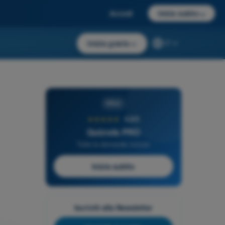
Accedi
Inizia subito
→
Inizia gratis
→
IT
PRO
★★★★★
4,6/5
Quizvds PRO
Tutte le domande incluse
Inizia subito
Iscriviti alla Newsletter