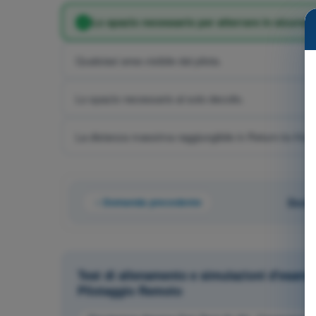
Lo spazio necessario per atterrare in sicurezz
Qualsiasi area visibile dal pilota.
Lo spazio necessario al solo decollo.
La distanza massima raggiungibile in Return-to-Hom
Domanda precedente
Doman
Test di allenamento e simulazioni d'esame
Pilotaggio Remoto