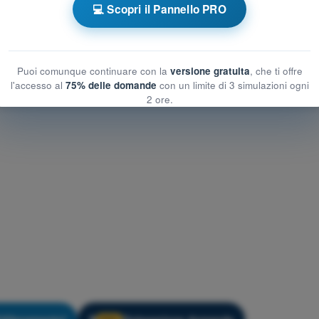
enerale dell’UAS
💻 Scopri il Pannello PRO
dell’UAS
e dell’UAS
Puoi comunque continuare con la
versione gratuita
, che ti offre
l'accesso al
75% delle domande
con un limite di 3 simulazioni ogni
2 ore.