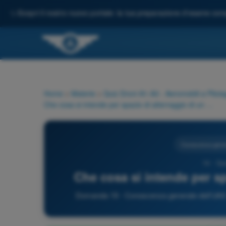
✨
Scopri il nostro nuovo portale: la tua preparazione d'esame comp
Home
>
Materie
>
Quiz Droni A1-A3 - Aeromobili a Pilo
Che cosa si intende per spazio di atterraggio di un UAS?
Conoscenza gener
19 - Qu
Che cosa si intende per s
Domanda 19 - Conoscenza generale dell’UAS -