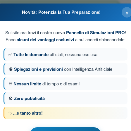
a, considerando peso, ostacoli e margini operativi.
×
Novità: Potenzia la Tua Preparazione!
Sul sito ora trovi il nostro nuovo
Pannello di Simulazioni PRO
!
Ecco
alcuni dei vantaggi esclusivi
a cui accedi sbloccandolo:
✅
Tutte le domande
ufficiali, nessuna esclusa
e.
🧠
Spiegazioni e previsioni
con Intelligenza Artificiale
♾️
Nessun limite
di tempo o di esami
da 19 di 66
Domanda successiva
🚫
Zero pubblicità
✨
...e tanto altro!
 a tempo Quiz Droni A1-A3 - Aeromobili a