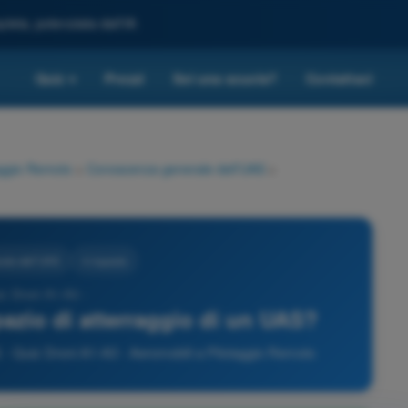
leta, potenziata dall'IA
Quiz
Prezzi
Sei una scuola?
Contattaci
▾
taggio Remoto
>
Conoscenza generale dell’UAS
>
ale dell’UAS
4 risposte
iz Droni A1-A3 -
pazio di atterraggio di un UAS?
 Quiz Droni A1-A3 - Aeromobili a Pilotaggio Remoto