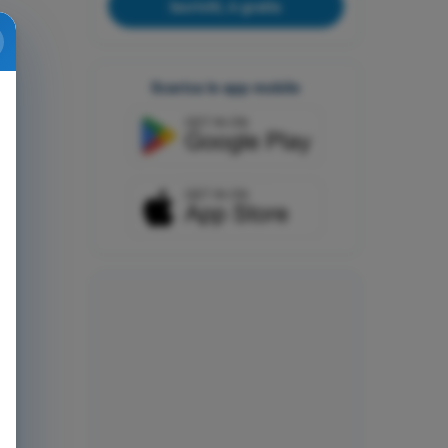
Iscriviti, è gratis
Scarica le app mobile