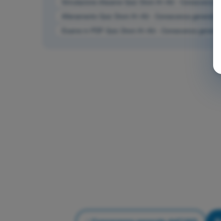
Simulazione d'esame Quiz Droni A1-A3 - Conoscenza g
Allenamento Quiz Droni A1-A3 - Conoscenza generale 
Esame in PDF Quiz Droni A1-A3 - Conoscenza general