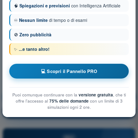
🧠
Spiegazioni e previsioni
con Intelligenza Artificiale
♾️
Nessun limite
di tempo o di esami
🚫
Zero pubblicità
✨
...e tanto altro!
💻 Scopri il Pannello PRO
Puoi comunque continuare con la
versione gratuita
, che ti
Conoscenza generale dell’UAS
Allenamento!
offre l'accesso al
75% delle domande
con un limite di 3
simulazioni ogni 2 ore.
Spiegazione domanda
🔒
PRO
PRO