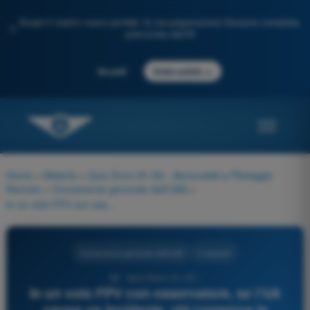
Scopri il nostro nuovo portale: la tua preparazione d'esame completa,
✨
potenziata dall'IA
→
Accedi
Inizia subito
Home
>
Materie
>
Quiz Droni A1-A3 - Aeromobili a Pilotaggio
Remoto
>
Conoscenza generale dell’UAS
>
In un volo FPV con osservatore, se l’UA causa un incidente, chi conserva la responsabilità della condotta del volo?
Conoscenza generale dell’UAS
4 risposte
58 - Quiz Droni A1-A3 -
In un volo FPV con osservatore, se l’UA
causa un incidente, chi conserva la