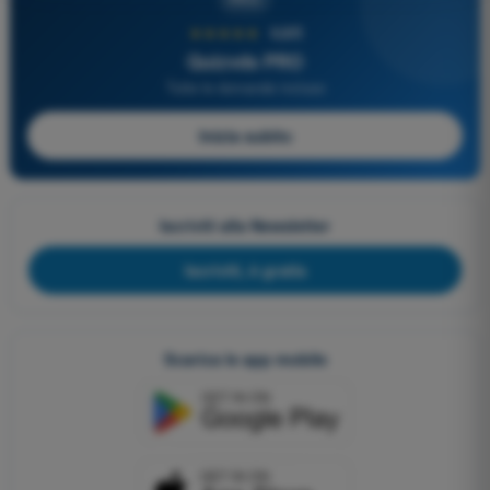
★★★★★
4,6/5
Quizvds PRO
Tutte le domande incluse
Inizia subito
Iscriviti alla Newsletter
Iscriviti, è gratis
Scarica le app mobile