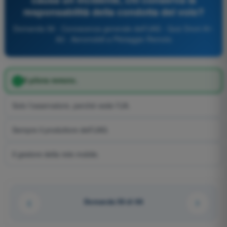
responsabilità della condotta del volo?
Domanda 58 - Conoscenza generale dell’UAS - Quiz Droni A1-
A3 - Aeromobili a Pilotaggio Remoto
Il pilota remoto.
Solo l’osservatore, perché vede l’UA.
Sempre il produttore dell’UAS.
Il gestore della rete mobile.
Domanda 58 di 66