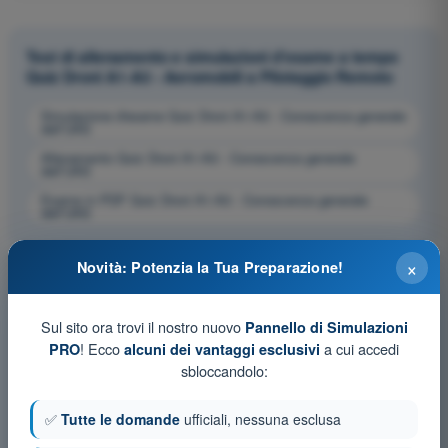
Test di allenamento e simulazioni d'esame a tempo
Quiz Droni A1-A3 - Aeromobili a Pilotaggio Remoto
Simulazione d'esame Quiz Droni A1-A3 - Conoscenza generale
dell’UAS
Allenamento Quiz Droni A1-A3 - Conoscenza generale
dell’UAS
Esame in PDF Quiz Droni A1-A3 - Conoscenza generale
dell’UAS
×
Novità: Potenzia la Tua Preparazione!
Sul sito ora trovi il nostro nuovo
Pannello di Simulazioni
! Ecco
a cui accedi
PRO
alcuni dei vantaggi esclusivi
sbloccandolo:
✅
Tutte le domande
ufficiali, nessuna esclusa