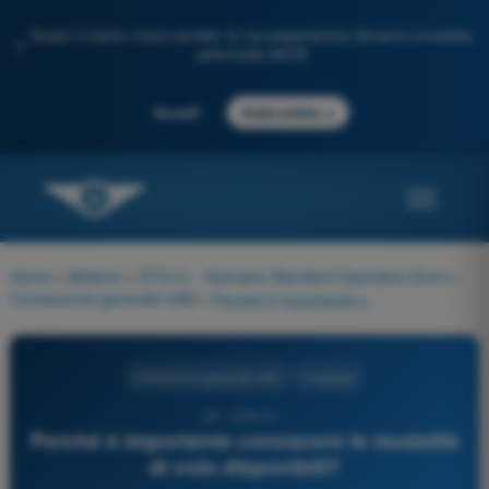
Scopri il nostro nuovo portale: la tua preparazione d'esame completa,
✨
potenziata dall'IA
→
Accedi
Inizia subito
Home
>
Materie
>
STS-01 - Scenario Standard Operativo Droni
>
Conoscenza generale UAS
>
Perché è importante conoscere le modalità di volo disponibili?
Conoscenza generale UAS
4 risposte
32 - STS-01 -
Perché è importante conoscere le modalità
di volo disponibili?