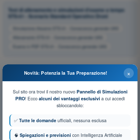
Test di allenamento e simulazioni d'esame a tempo
STS-01 - Scenario Standard Operativo Droni
Simulazione d'esame STS-01 - Conoscenza generale UAS
Allenamento STS-01 - Conoscenza generale UAS
Esame in PDF STS-01 - Conoscenza generale UAS
×
Novità: Potenzia la Tua Preparazione!
Sul sito ora trovi il nostro nuovo
Pannello di Simulazioni
! Ecco
a cui accedi
PRO
alcuni dei vantaggi esclusivi
sbloccandolo:
✅
Tutte le domande
ufficiali, nessuna esclusa
🧠
Spiegazioni e previsioni
con Intelligenza Artificiale