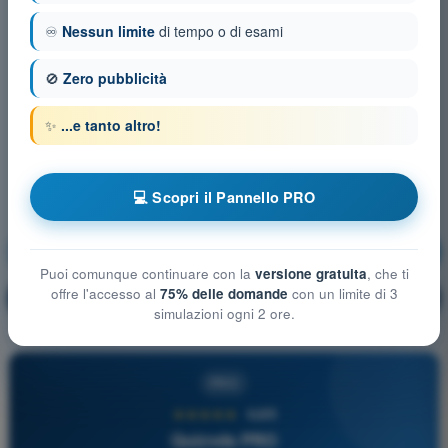
♾️
Nessun limite
di tempo o di esami
🚫
Zero pubblicità
✨
...e tanto altro!
💻 Scopri il Pannello PRO
Conoscenza generale UAS
Allenamento!
Puoi comunque continuare con la
versione gratuita
, che ti
offre l'accesso al
75% delle domande
con un limite di 3
Spiegazione domanda
🔒
PRO
simulazioni ogni 2 ore.
PRO
★★★★★
4,6/5
Quizvds PRO