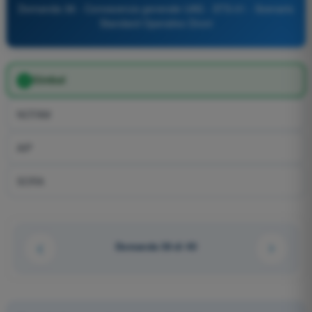
Domanda 38 - Conoscenza generale UAS - STS-01 - Scenario
Standard Operativo Droni
Gimbal
NOTAM
AIP
SORA
Domanda 38 di 40