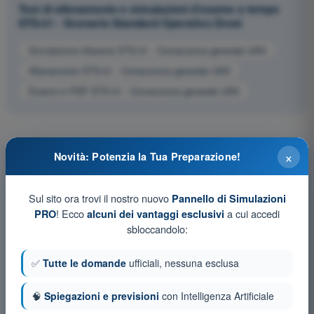
Test di allenamento e simulazioni d'esame a tempo
STS-01 - Scenario Standard Operativo Droni
Simulazione d'esame STS-01 - Conoscenza generale UAS
Allenamento STS-01 - Conoscenza generale UAS
Esame in PDF STS-01 - Conoscenza generale UAS
×
Novità: Potenzia la Tua Preparazione!
Sul sito ora trovi il nostro nuovo
Pannello di Simulazioni
! Ecco
a cui accedi
PRO
alcuni dei vantaggi esclusivi
sbloccandolo:
✅
Tutte le domande
ufficiali, nessuna esclusa
🧠
Spiegazioni e previsioni
con Intelligenza Artificiale