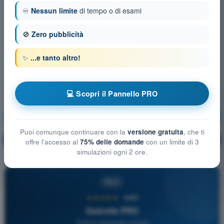
♾️
Nessun limite
di tempo o di esami
🚫
Zero pubblicità
✨
...e tanto altro!
💻 Scopri il Pannello PRO
Conoscenza generale UAS
Allenamento!
Puoi comunque continuare con la
versione gratuita
, che ti
Spiegazione domanda
🔒
PRO
offre l'accesso al
75% delle domande
con un limite di 3
simulazioni ogni 2 ore.
PRO
★★★★★
4,6/5
Quizvds PRO
Tutte le domande incluse