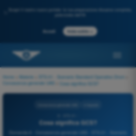
Scopri il nostro nuovo portale: la tua preparazione d'esame completa,
✨
potenziata dall'IA
→
Accedi
Inizia subito
Home
>
Materie
>
STS-01 - Scenario Standard Operativo Droni
>
Conoscenza generale UAS
>
Cosa significa GCS?
Conoscenza generale UAS
4 risposte
8 - STS-01 -
Cosa significa GCS?
Domanda 8 - Conoscenza generale UAS - STS-01 - Scenario