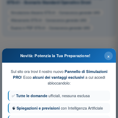
STS-01 - Scenario Standard Operativo Droni
Simulazione d'esame STS-01 - Conoscenza generale UAS
Allenamento STS-01 - Conoscenza generale UAS
Esame in PDF STS-01 - Conoscenza generale UAS
×
Novità: Potenzia la Tua Preparazione!
Sul sito ora trovi il nostro nuovo
Pannello di Simulazioni
! Ecco
a cui accedi
PRO
alcuni dei vantaggi esclusivi
sbloccandolo:
✅
Tutte le domande
ufficiali, nessuna esclusa
🧠
Spiegazioni e previsioni
con Intelligenza Artificiale