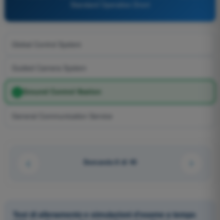
Standard Operativo Droni
Global Control System
Guided Camera System
Ground Control Station
General Communication Service
Domanda 8 di 40
Test di allenamento e simulazioni d'esame a tempo