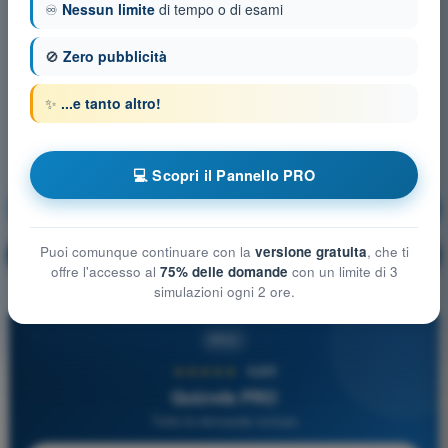
♾️
Nessun limite
di tempo o di esami
🚫
Zero pubblicità
✨
...e tanto altro!
💻 Scopri il Pannello PRO
Conoscenza generale UAS
Allenamento!
Puoi comunque continuare con la
versione gratuita
, che ti
Spiegazione domanda
🔒
PRO
offre l'accesso al
75% delle domande
con un limite di 3
simulazioni ogni 2 ore.
PRO
★★★★★
4,6/5
Quizvds PRO
Tutte le domande incluse