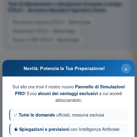
Test di allenamento e simulazioni d'esame a tempo
STS-01 - Scenario Standard Operativo Droni
Simulazione d'esame STS-01 - Meteorologia
Allenamento STS-01 - Meteorologia
Esame in PDF STS-01 - Meteorologia
×
Novità: Potenzia la Tua Preparazione!
Sul sito ora trovi il nostro nuovo
Pannello di Simulazioni
! Ecco
a cui accedi
PRO
alcuni dei vantaggi esclusivi
sbloccandolo:
✅
Tutte le domande
ufficiali, nessuna esclusa
🧠
Spiegazioni e previsioni
con Intelligenza Artificiale