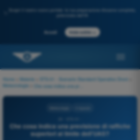
Scopri il nostro nuovo portale: la tua preparazione d'esame completa,
✨
potenziata dall'IA
→
Accedi
Inizia subito
Home
>
Materie
>
STS-01 - Scenario Standard Operativo Droni
>
Meteorologia
>
Che cosa indica una previsione di raffiche superiori al limite dell'UAS?
Meteorologia
4 risposte
29 - STS-01 -
Che cosa indica una previsione di raffiche
superiori al limite dell'UAS?