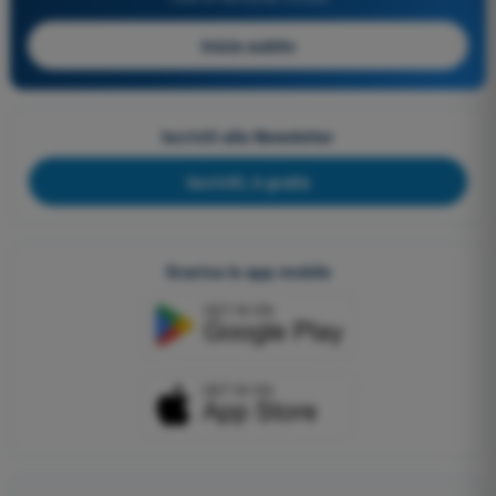
Inizia subito
Iscriviti alla Newsletter
Iscriviti, è gratis
Scarica le app mobile