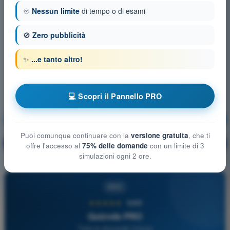
♾️
Nessun limite
di tempo o di esami
🚫
Zero pubblicità
✨
...e tanto altro!
💻 Scopri il Pannello PRO
Meteorologia
Allenamento!
Puoi comunque continuare con la
versione gratuita
, che ti
Spiegazione domanda
🔒
PRO
offre l'accesso al
75% delle domande
con un limite di 3
simulazioni ogni 2 ore.
PRO
★★★★★
4,6/5
Quizvds PRO
Tutte le domande incluse