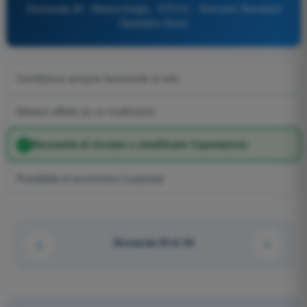
Domanda 29 - Meteorologia - STS-01 - Scenario Standard
Operativo Droni
Condizione sempre favorevole al volo
Nessun effetto su un multirotore
Necessità di rinviare o modificare l'operazione
Possibilità di aumentare il payload
Domanda 29 di 38