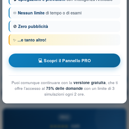
♾️
Nessun limite
di tempo o di esami
🚫
Zero pubblicità
✨
...e tanto altro!
💻 Scopri il Pannello PRO
Meteorologia
Allenamento!
Puoi comunque continuare con la
versione gratuita
, che ti
offre l'accesso al
75% delle domande
con un limite di 3
Spiegazione domanda
🔒
PRO
simulazioni ogni 2 ore.
PRO
★★★★★
4,6/5