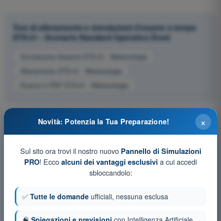
Test di allenamento e simulazioni d'esame a tempo
STS-01 - Scenario Standard Operativo Droni
Simulazione d'esame STS-01 - Meteorologia
Allenamento STS-01 - Meteorologia
Esame in PDF STS-01 - Meteorologia
×
Novità: Potenzia la Tua Preparazione!
Sul sito ora trovi il nostro nuovo
Pannello di Simulazioni
! Ecco
a cui accedi
PRO
alcuni dei vantaggi esclusivi
sbloccandolo:
✅
Tutte le domande
ufficiali, nessuna esclusa
🧠
Spiegazioni e previsioni
con Intelligenza Artificiale