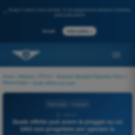
Scopri il nostro nuovo portale: la tua preparazione d'esame completa,
✨
potenziata dall'IA
→
Accedi
Inizia subito
Home
>
Materie
>
STS-01 - Scenario Standard Operativo Droni
>
Meteorologia
>
Quale effetto può avere la pioggia su un UAS non progettato per operare in precipitazione?
Meteorologia
4 risposte
36 - STS-01 -
Quale effetto può avere la pioggia su un
UAS non progettato per operare in