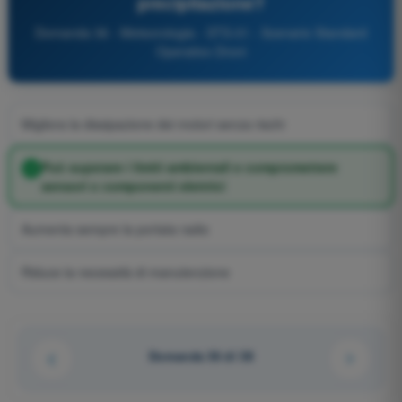
precipitazione?
Domanda 36 - Meteorologia - STS-01 - Scenario Standard
Operativo Droni
Migliora la dissipazione dei motori senza rischi
Può superare i limiti ambientali e compromettere
sensori o componenti elettrici
Aumenta sempre la portata radio
Riduce la necessità di manutenzione
Domanda 36 di 38