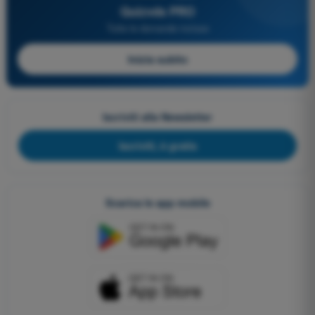
Quizvds PRO
Tutte le domande incluse
Inizia subito
Iscriviti alla Newsletter
Iscriviti, è gratis
Scarica le app mobile