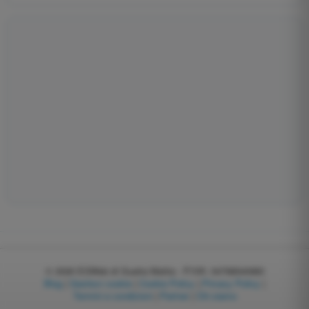
© 2026
EGWeb di Guatta Mattia - P.IVA: 04768540983
Blog
|
Gestisci cookie
|
Cookie Policy
|
Privacy Policy
|
Termini e condizioni
|
Partner
|
Chi siamo