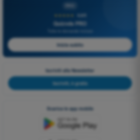
PRO
★★★★★
4,6/5
Quizvds PRO
Tutte le domande incluse
Inizia subito
Iscriviti alla Newsletter
Iscriviti, è gratis
Scarica le app mobile