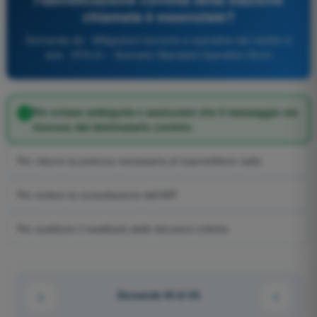
chiamata è essenziale?
Domanda 46 - Mitigazioni tecniche e operative del rischio in
aria - STS-01 - Scenario Standard Operativo Droni
Per evitare ambiguità e assicurare che il messaggio sia
ricevuto dal destinatario corretto
Per ridurre la potenza necessaria al trasmettitore radio
Per evitare la consultazione dell'AIP
Per sostituire il readback delle istruzioni critiche
Domanda 46 di 65