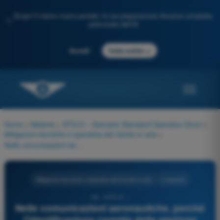
Scopri il nostro nuovo portale: la tua preparazione d'esame completa,
✨
potenziata dall'IA
→
Accedi
Inizia subito
Home
>
Materie
>
STS-01 - Scenario Standard Operativo Droni
>
Mitigazioni tecniche e operative del rischio in aria
>
Nelle comunicazioni aeronautiche, perché l'identificazione corretta della stazione chiamata è essenziale?
Mitigazioni tecniche e operative del rischio in aria
4 risposte
46 - STS-01 -
Nelle comunicazioni aeronautiche, perché
l'identificazione corretta della stazione