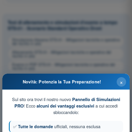
Test di allenamento e simulazioni d'esame a tempo
STS-01 - Scenario Standard Operativo Droni
Simulazione d'esame STS-01 - Mitigazioni tecniche e operative
del rischio in aria
Allenamento STS-01 - Mitigazioni tecniche e operative del
rischio in aria
Esame in PDF STS-01 - Mitigazioni tecniche e operative del
rischio in aria
×
Novità: Potenzia la Tua Preparazione!
Sul sito ora trovi il nostro nuovo
Pannello di Simulazioni
! Ecco
a cui accedi
PRO
alcuni dei vantaggi esclusivi
sbloccandolo:
✅
Tutte le domande
ufficiali, nessuna esclusa