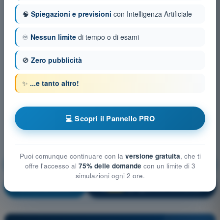
🧠
Spiegazioni e previsioni
con Intelligenza Artificiale
♾️
Nessun limite
di tempo o di esami
🚫
Zero pubblicità
✨
...e tanto altro!
💻 Scopri il Pannello PRO
Puoi comunque continuare con la
versione gratuita
, che ti
Mitigazioni tecniche e operative del rischio in aria
offre l'accesso al
75% delle domande
con un limite di 3
simulazioni ogni 2 ore.
Allenamento!
Spiegazione domanda
🔒
PRO