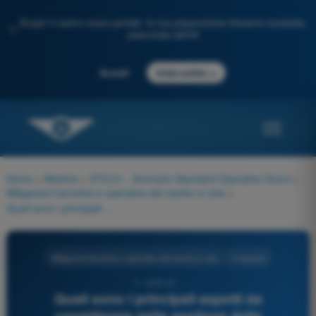
Scopri il nostro nuovo portale: la tua preparazione d'esame completa,
✨
potenziata dall'IA
→
Accedi
Inizia subito
Home
>
Materie
>
STS-01 - Scenario Standard Operativo Droni
>
Mitigazioni tecniche e operative del rischio in aria
>
Quali sono i principali aspetti da considerare nella gestione delle comunicazioni aeronautiche durante le operazioni con droni?
Mitigazioni tecniche e operative del rischio in aria
4 risposte
7 - STS-01 -
Quali sono i principali aspetti da
considerare nella gestione delle