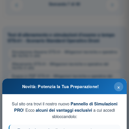
Domanda 7 di 65
Test di allenamento e simulazioni d'esame a tempo
STS-01 - Scenario Standard Operativo Droni
Simulazione d'esame STS-01 - Mitigazioni tecniche e operative
del rischio in aria
Allenamento STS-01 - Mitigazioni tecniche e operative del
rischio in aria
Esame in PDF STS-01 - Mitigazioni tecniche e operative del
rischio in aria
×
Novità: Potenzia la Tua Preparazione!
Sul sito ora trovi il nostro nuovo
Pannello di Simulazioni
! Ecco
a cui accedi
PRO
alcuni dei vantaggi esclusivi
sbloccandolo: