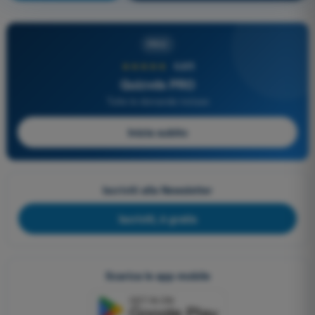
PRO
★★★★★
4,6/5
Quizvds PRO
Tutte le domande incluse
Inizia subito
Iscriviti alla Newsletter
Iscriviti, è gratis
Scarica le app mobile