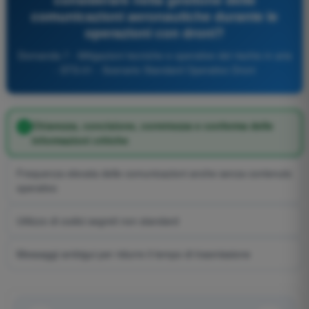
comunicazioni aeronautiche durante le
operazioni con droni?
Domanda 7 - Mitigazioni tecniche e operative del rischio in aria
- STS-01 - Scenario Standard Operativo Droni
Chiarezza, concisione, correttezza e conferma delle
informazioni critiche
Frequenza elevata delle comunicazioni anche senza contenuto
operativo
Utilizzo di codici segreti non standard
Messaggi ambigui per ridurre il tempo di trasmissione