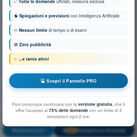
✅
Tutte le domande
ufficiali, nessuna esclusa
🧠
Spiegazioni e previsioni
con Intelligenza Artificiale
♾️
Nessun limite
di tempo o di esami
🚫
Zero pubblicità
✨
...e tanto altro!
💻 Scopri il Pannello PRO
Puoi comunque continuare con la
versione gratuita
, che ti
offre l'accesso al
75% delle domande
con un limite di 3
Mitigazioni tecniche e operative del rischio in aria
simulazioni ogni 2 ore.
Allenamento!
Spiegazione domanda
🔒
PRO