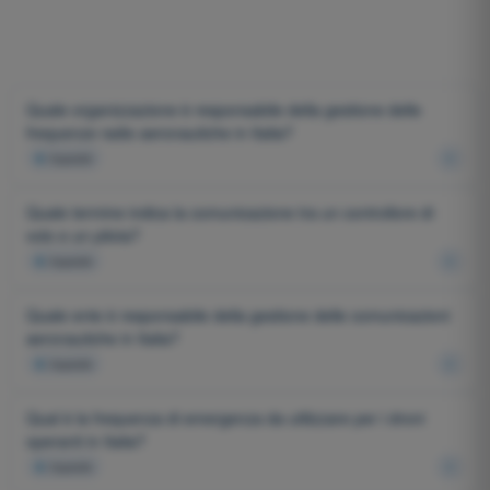
Quale organizzazione è responsabile della gestione delle
frequenze radio aeronautiche in Italia?
4
risposte
Quale termine indica la comunicazione tra un controllore di
volo e un pilota?
4
risposte
Quale ente è responsabile della gestione delle comunicazioni
aeronautiche in Italia?
4
risposte
Qual è la frequenza di emergenza da utilizzare per i droni
operanti in Italia?
4
risposte