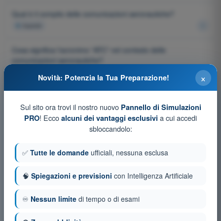
Qual è il compito delle comunicazioni aeronautiche?
4
risposte
Cosa significa l'acronimo "ATC" nel contesto delle
comunicazioni aeronautiche?
4
risposte
×
Novità: Potenzia la Tua Preparazione!
Quale frequenza radio viene utilizzata per le comunicazioni tra
pilota e controllore di volo?
Sul sito ora trovi il nostro nuovo
Pannello di Simulazioni
! Ecco
a cui accedi
PRO
alcuni dei vantaggi esclusivi
4
risposte
sbloccandolo:
Qual è l'ente italiano che si occupa della gestione delle
✅
Tutte le domande
ufficiali, nessuna esclusa
comunicazioni aeronautiche?
4
risposte
🧠
Spiegazioni e previsioni
con Intelligenza Artificiale
Cosa indica il termine "NOTAM"?
♾️
Nessun limite
di tempo o di esami
4
risposte