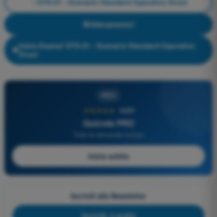
STS-01 - Scenario Standard Operativo Droni
Allenamento!
Inizia Esame! STS-01 - Scenario Standard Operativo
Droni
PRO
★★★★★
4,6/5
Quizvds PRO
Tutte le domande incluse
Inizia subito
Iscriviti alla Newsletter
Iscriviti, è gratis