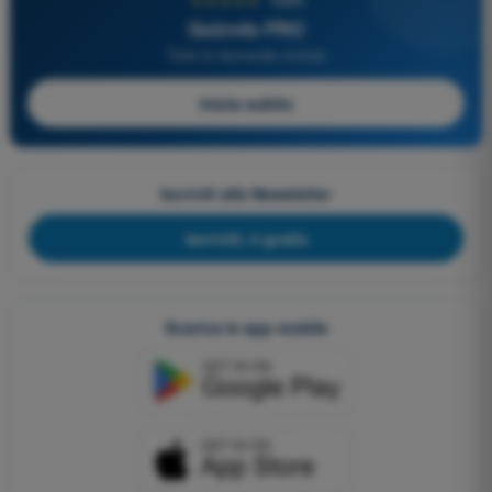
Quizvds PRO
Tutte le domande incluse
Inizia subito
Iscriviti alla Newsletter
Iscriviti, è gratis
Scarica le app mobile