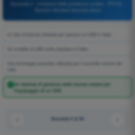
Domanda 3 - Limitazioni delle prestazioni umane - STS 02 -
Scenario Standard Avanzato Droni
Un tipo di licenza richiesta per operare un UAS in Italia
Un modello di UAS molto popolare in Italia
Una tecnologia avanzata utilizzata per il controllo remoto dei
UAS
Un sistema di gestione delle risorse umane per
l'equipaggio di un UAS
Domanda 3 di 60