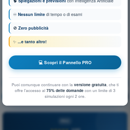
🧠
Spiegazioni e previsioni
con Intelligenza Artificiale
♾️
Nessun limite
di tempo o di esami
🚫
Zero pubblicità
✨
...e tanto altro!
💻 Scopri il Pannello PRO
Limitazioni delle prestazioni umane
Puoi comunque continuare con la
versione gratuita
, che ti
offre l'accesso al
75% delle domande
con un limite di 3
Allenamento!
Spiegazione domanda
simulazioni ogni 2 ore.
🔒
PRO
PRO
★★★★★
4,6/5