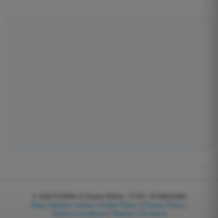
© 2026
EGWeb di Guatta Mattia - P.IVA: 04768540983
Blog
|
Gestisci cookie
|
Cookie Policy
|
Privacy Policy
|
Termini e condizioni
|
Partner
|
Chi siamo