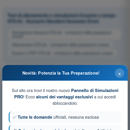
Test di allenamento e simulazioni d'esame a tempo
STS 02 - Scenario Standard Avanzato Droni
Simulazione d'esame STS-02 - Limitazioni delle prestazioni
umane
Allenamento STS-02 - Limitazioni delle prestazioni umane
Esame in PDF STS-02 - Limitazioni delle prestazioni umane
×
Novità: Potenzia la Tua Preparazione!
Sul sito ora trovi il nostro nuovo
Pannello di Simulazioni
! Ecco
a cui accedi
PRO
alcuni dei vantaggi esclusivi
sbloccandolo:
✅
Tutte le domande
ufficiali, nessuna esclusa