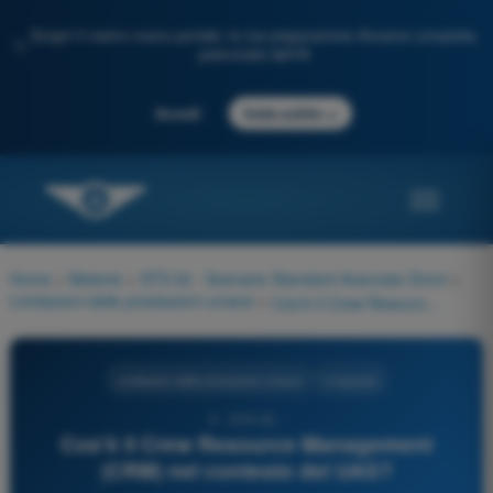
Scopri il nostro nuovo portale: la tua preparazione d'esame completa,
✨
potenziata dall'IA
→
Accedi
Inizia subito
Home
>
Materie
>
STS 02 - Scenario Standard Avanzato Droni
>
Limitazioni delle prestazioni umane
>
Cos'è il Crew Resource Management (CRM) nel contesto dei UAS?
Limitazioni delle prestazioni umane
4 risposte
3 - STS-02 -
Cos'è il Crew Resource Management
(CRM) nel contesto dei UAS?