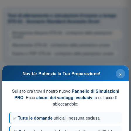
Test di allenamento e simulazioni d'esame a tempo
STS 02 - Scenario Standard Avanzato Droni
Simulazione d'esame STS-02 - Limitazioni delle prestazioni
umane
Allenamento STS-02 - Limitazioni delle prestazioni umane
Esame in PDF STS-02 - Limitazioni delle prestazioni umane
×
Novità: Potenzia la Tua Preparazione!
Sul sito ora trovi il nostro nuovo
Pannello di Simulazioni
! Ecco
a cui accedi
PRO
alcuni dei vantaggi esclusivi
sbloccandolo:
✅
Tutte le domande
ufficiali, nessuna esclusa