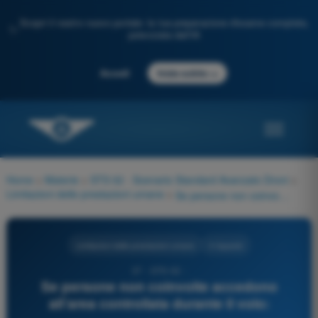
Scopri il nostro nuovo portale: la tua preparazione d'esame completa,
✨
potenziata dall'IA
→
Accedi
Inizia subito
Home
>
Materie
>
STS 02 - Scenario Standard Avanzato Droni
>
Limitazioni delle prestazioni umane
>
Se persone non coinvolte accedono all’area controllata durante il volo:
Limitazioni delle prestazioni umane
4 risposte
37 - STS-02 -
Se persone non coinvolte accedono
all’area controllata durante il volo: