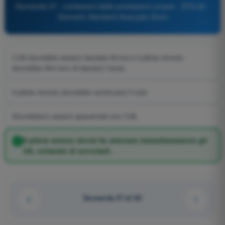
Domanda 37 - Limitazioni delle prestazioni umane - STS 02 -
Scenario Standard Avanzato Droni
L’UA dovrebbe essere lasciata ferma e il pilota remoto
dovrebbe dire loro di lasciare l’area.
Il pilota remoto dovrebbe continuare il volo.
Dovrebbero essere spaventati con l’UA.
Il pilota remoto dovrà far atterrare immediatamente gli
UA, evitando di sorvolarli.
Domanda 37 di 60