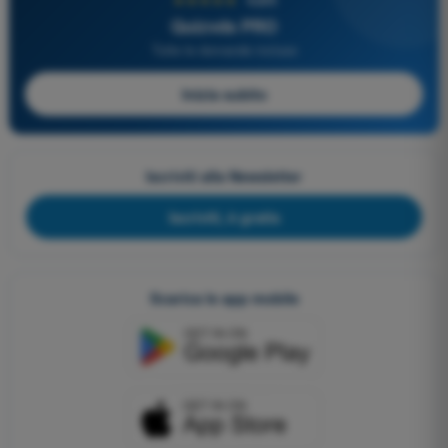
Quizvds PRO
Tutte le domande incluse
Inizia subito
Iscriviti alla Newsletter
Iscriviti, è gratis
Scarica le app mobile