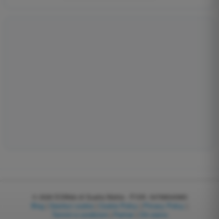
© 2026
EGWeb di Guatta Mattia - P.IVA: 04768540983
Blog
|
Gestisci cookie
|
Cookie Policy
|
Privacy Policy
|
Termini e condizioni
|
Partner
|
Chi siamo