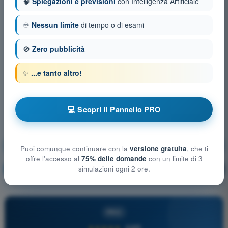
🧠
Spiegazioni e previsioni
con Intelligenza Artificiale
♾️
Nessun limite
di tempo o di esami
🚫
Zero pubblicità
✨
...e tanto altro!
💻 Scopri il Pannello PRO
Limitazioni delle prestazioni umane
Puoi comunque continuare con la
versione gratuita
, che ti
offre l'accesso al
75% delle domande
con un limite di 3
Allenamento!
Spiegazione domanda
simulazioni ogni 2 ore.
🔒
PRO
PRO
★★★★★
4,6/5