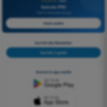
★★★★★
4,6/5
Quizvds PRO
Tutte le domande incluse
Inizia subito
Iscriviti alla Newsletter
Iscriviti, è gratis
Scarica le app mobile