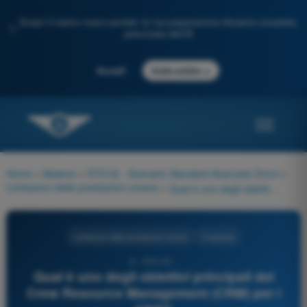
Scopri il nostro nuovo portale: la tua preparazione d'esame completa,
✨
potenziata dall'IA
→
Accedi
Inizia subito
Home
>
Materie
>
STS 02 - Scenario Standard Avanzato Droni
>
Limitazioni delle prestazioni umane
>
Qual è uno degli obiettivi principali del Crew Resource Management (CRM) per i UAS?
Limitazioni delle prestazioni umane
4 risposte
8 - STS-02 -
Qual è uno degli obiettivi principali del
Crew Resource Management (CRM) per i