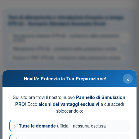
Test di allenamento e simulazioni d'esame a tempo
STS 02 - Scenario Standard Avanzato Droni
Simulazione d'esame STS-02 - Limitazioni delle prestazioni
umane
Allenamento STS-02 - Limitazioni delle prestazioni umane
Esame in PDF STS-02 - Limitazioni delle prestazioni umane
×
Novità: Potenzia la Tua Preparazione!
Sul sito ora trovi il nostro nuovo
Pannello di Simulazioni
! Ecco
a cui accedi
PRO
alcuni dei vantaggi esclusivi
sbloccandolo:
✅
Tutte le domande
ufficiali, nessuna esclusa