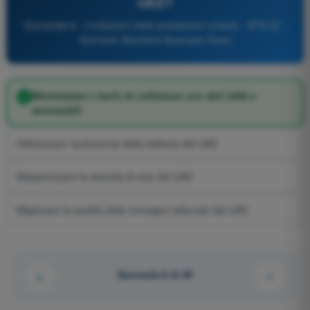
UAS?
Domanda 8 - Limitazioni delle prestazioni umane - STS 02 -
Scenario Standard Avanzato Droni
Minimizzare i rischi di collisione con altri UAS o
aeromobili
Ottimizzare l'autonomia della batteria del UAS
Massimizzare la velocità di volo del UAS
Migliorare la qualità delle immagini catturate dal UAS
Domanda 8 di 60