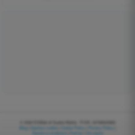
© 2026
EGWeb di Guatta Mattia - P.IVA: 04768540983
Blog
|
Gestisci cookie
|
Cookie Policy
|
Privacy Policy
|
Termini e condizioni
|
Partner
|
Chi siamo