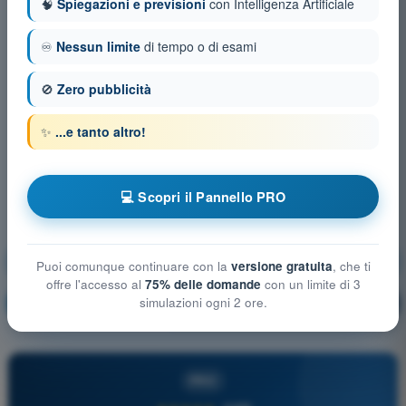
🧠
Spiegazioni e previsioni
con Intelligenza Artificiale
♾️
Nessun limite
di tempo o di esami
🚫
Zero pubblicità
✨
...e tanto altro!
💻 Scopri il Pannello PRO
Limitazioni delle prestazioni umane
Puoi comunque continuare con la
versione gratuita
, che ti
offre l'accesso al
75% delle domande
con un limite di 3
simulazioni ogni 2 ore.
Allenamento!
Spiegazione domanda
🔒
PRO
PRO