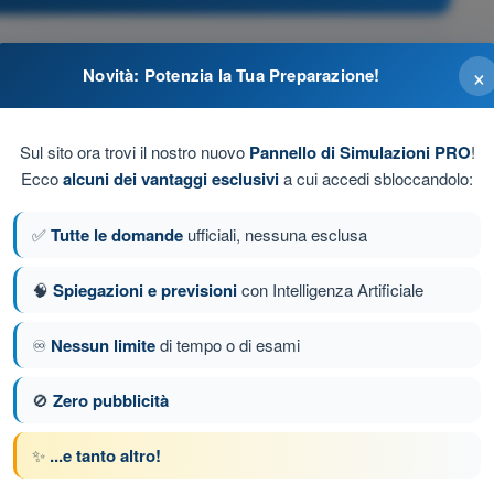
 pilota remoto
×
Novità: Potenzia la Tua Preparazione!
a
Sul sito ora trovi il nostro nuovo
Pannello di Simulazioni PRO
!
Ecco
alcuni dei vantaggi esclusivi
a cui accedi sbloccandolo:
lavoro
✅
Tutte le domande
ufficiali, nessuna esclusa
stive per assistere il pilota remoto nell'evitare il
🧠
Spiegazioni e previsioni
con Intelligenza Artificiale
♾️
Nessun limite
di tempo o di esami
nda 2 di 70
Domanda successiva
🚫
Zero pubblicità
✨
...e tanto altro!
e a tempo STS 02 - Scenario Standard Avanzato