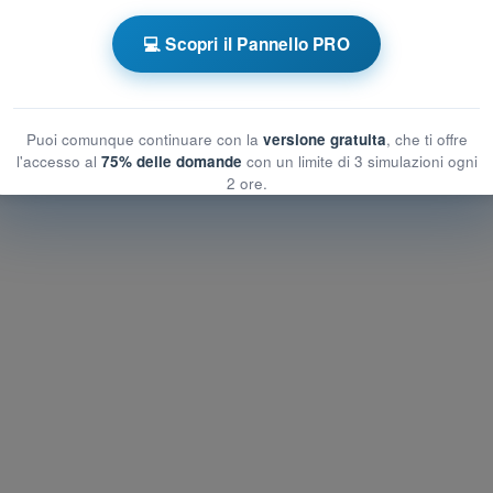
💻 Scopri il Pannello PRO
rative del rischio in aria
l rischio in aria
del rischio in aria
Puoi comunque continuare con la
versione gratuita
, che ti offre
l'accesso al
75% delle domande
con un limite di 3 simulazioni ogni
2 ore.