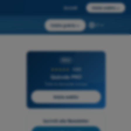
Accedi
Inizia subito
→
Inizia gratis
→
IT
PRO
★★★★★
4,6/5
Quizvds PRO
Tutte le domande incluse
Inizia subito
Iscriviti alla Newsletter