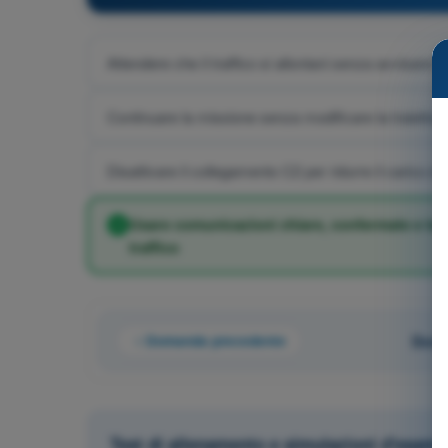
Attendere che il traffico si allontani senza avvisare il
Continuare la missione senza modificare la traiettori
Disattivare il collegamento C2 per ridurre il carico di 
Usare comunicazioni chiare, confermate e tempe
traffico
Domanda precedente
Doma
Test di allenamento e simulazioni d'esam