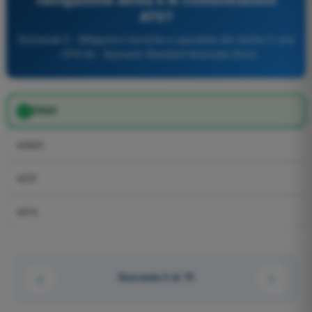
ATS?
Domanda 5 - Mitigazioni tecniche e operative del rischio in aria
- STS 02 - Scenario Standard Avanzato Droni
ENAV
AAMS
ADR
AIFA
Domanda 5 di 70