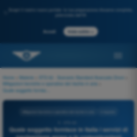
Scopri il nostro nuovo portale: la tua preparazione d'esame completa,
✨
potenziata dall'IA
→
Accedi
Inizia subito
Home
>
Materie
>
STS 02 - Scenario Standard Avanzato Droni
>
Mitigazioni tecniche e operative del rischio in aria
>
Quale soggetto fornisce in Italia i servizi di navigazione aerea e le comunicazioni ATS?
Mitigazioni tecniche e operative del rischio in aria
4 risposte
5 - STS-02 -
Quale soggetto fornisce in Italia i servizi di
navigazione aerea e le comunicazioni