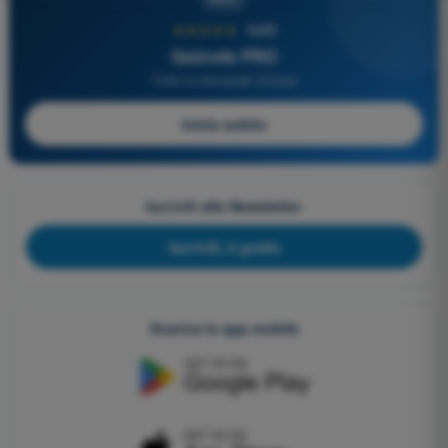
★★★★★
4,6/5
Quizvds PRO
Tutte le domande incluse
Inizia subito
Iscriviti alla Newsletter
Iscriviti, è gratis
Scarica le app mobile