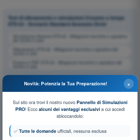
Test di allenamento e simulazioni d'esame a tempo
STS 02 - Scenario Standard Avanzato Droni
Simulazione d'esame STS-02 - Mitigazioni tecniche e operative
del rischio in aria
Allenamento STS-02 - Mitigazioni tecniche e operative del
rischio in aria
Esame in PDF STS-02 - Mitigazioni tecniche e operative del
rischio in aria
×
Novità: Potenzia la Tua Preparazione!
Sul sito ora trovi il nostro nuovo
Pannello di Simulazioni
! Ecco
a cui accedi
PRO
alcuni dei vantaggi esclusivi
sbloccandolo:
✅
Tutte le domande
ufficiali, nessuna esclusa