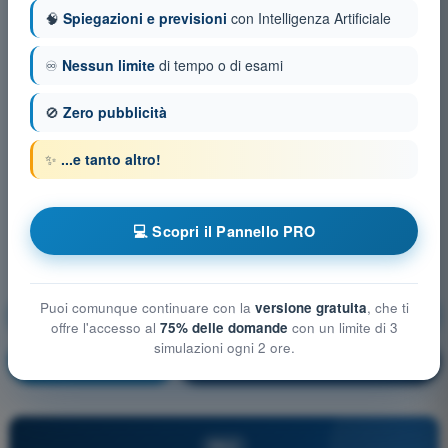
🧠
Spiegazioni e previsioni
con Intelligenza Artificiale
♾️
Nessun limite
di tempo o di esami
🚫
Zero pubblicità
✨
...e tanto altro!
💻 Scopri il Pannello PRO
Puoi comunque continuare con la
versione gratuita
, che ti
Mitigazioni tecniche e operative del rischio in aria
offre l'accesso al
75% delle domande
con un limite di 3
simulazioni ogni 2 ore.
Allenamento!
Spiegazione domanda
🔒
PRO
PRO