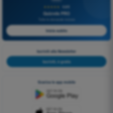
★★★★★
4,6/5
Quizvds PRO
Tutte le domande incluse
Inizia subito
Iscriviti alla Newsletter
Iscriviti, è gratis
Scarica le app mobile