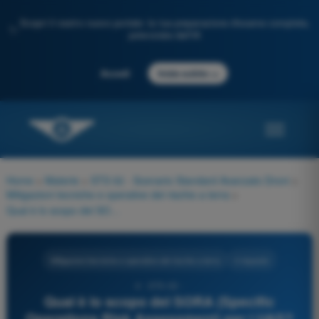
Scopri il nostro nuovo portale: la tua preparazione d'esame completa,
✨
potenziata dall'IA
→
Accedi
Inizia subito
Home
>
Materie
>
STS 02 - Scenario Standard Avanzato Droni
>
Mitigazioni tecniche e operative del rischio a terra
>
Qual è lo scopo del SORA (Specific Operations Risk Assessment) per i UAS?
Mitigazioni tecniche e operative del rischio a terra
4 risposte
4 - STS-02 -
Qual è lo scopo del SORA (Specific
Operations Risk Assessment) per i UAS?