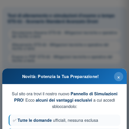
Test di allenamento e simulazioni d'esame a tempo
STS 02 - Scenario Standard Avanzato Droni
Simulazione d'esame STS-02 - Mitigazioni tecniche e operative
del rischio a terra
Allenamento STS-02 - Mitigazioni tecniche e operative del
rischio a terra
Esame in PDF STS-02 - Mitigazioni tecniche e operative del
rischio a terra
×
Novità: Potenzia la Tua Preparazione!
Sul sito ora trovi il nostro nuovo
Pannello di Simulazioni
! Ecco
a cui accedi
PRO
alcuni dei vantaggi esclusivi
sbloccandolo:
✅
Tutte le domande
ufficiali, nessuna esclusa