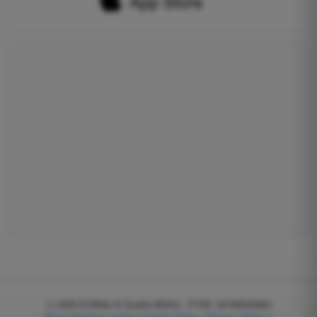
© 2026
EGWeb di Guatta Mattia - P.IVA: 04768540983
Blog
|
Gestisci cookie
|
Cookie Policy
|
Privacy Policy
|