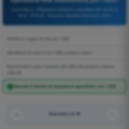
Domanda 4 - Mitigazioni tecniche e operative del rischio a
terra - STS 02 - Scenario Standard Avanzato Droni
Definire le regole di volo per i UAS
Identificare le aree in cui i UAS possono volare
Determinare il peso massimo dei UAS che possono essere
utilizzati
Valutare il rischio di operazioni specifiche con i UAS
Domanda 4 di 45