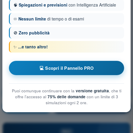
🧠
Spiegazioni e previsioni
con Intelligenza Artificiale
♾️
Nessun limite
di tempo o di esami
🚫
Zero pubblicità
✨
...e tanto altro!
💻 Scopri il Pannello PRO
Puoi comunque continuare con la
versione gratuita
, che ti
Mitigazioni tecniche e operative del rischio a terra
offre l'accesso al
75% delle domande
con un limite di 3
simulazioni ogni 2 ore.
Allenamento!
Spiegazione domanda
🔒
PRO
PRO