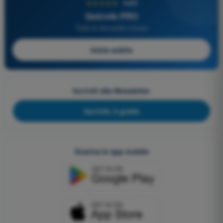
★★★★★
4,6/5
Quizvds PRO
Tutte le domande incluse
Inizia subito
Iscriviti alla Newsletter
Iscriviti, è gratis
Scarica le app mobile