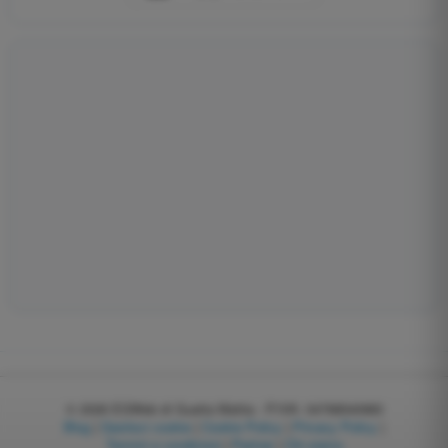
© 2026
EGWeb di Guatta Mattia - P.IVA: 04768540983
Blog
|
Gestisci cookie
|
Cookie Policy
|
Privacy Policy
|
Termini e condizioni
|
Partner
|
Chi siamo