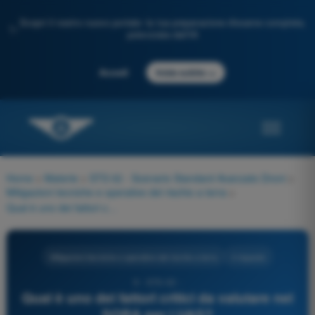
Scopri il nostro nuovo portale: la tua preparazione d'esame completa,
✨
potenziata dall'IA
→
Accedi
Inizia subito
Home
>
Materie
>
STS 02 - Scenario Standard Avanzato Droni
>
Mitigazioni tecniche e operative del rischio a terra
>
Qual è uno dei fattori critici da valutare nel SORA per i UAS?
Mitigazioni tecniche e operative del rischio a terra
4 risposte
9 - STS-02 -
Qual è uno dei fattori critici da valutare nel
SORA per i UAS?