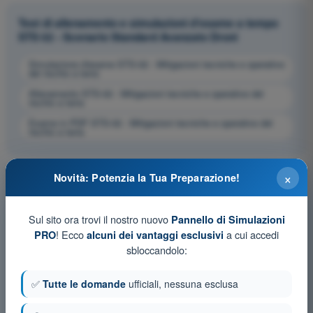
Test di allenamento e simulazioni d'esame a tempo
STS 02 - Scenario Standard Avanzato Droni
Simulazione d'esame STS-02 - Mitigazioni tecniche e operative
del rischio a terra
Allenamento STS-02 - Mitigazioni tecniche e operative del
rischio a terra
Esame in PDF STS-02 - Mitigazioni tecniche e operative del
rischio a terra
×
Novità: Potenzia la Tua Preparazione!
Sul sito ora trovi il nostro nuovo
Pannello di Simulazioni
! Ecco
a cui accedi
PRO
alcuni dei vantaggi esclusivi
sbloccandolo:
✅
Tutte le domande
ufficiali, nessuna esclusa