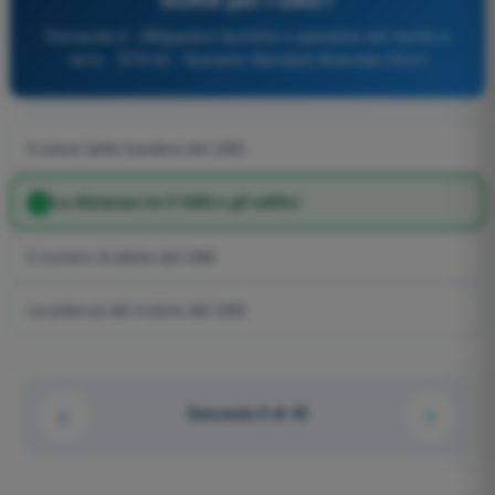
Domanda 9 - Mitigazioni tecniche e operative del rischio a
terra - STS 02 - Scenario Standard Avanzato Droni
Il colore della fusoliera del UAS
La distanza tra il UAS e gli edifici
Il numero di eliche del UAS
La potenza del motore del UAS
Domanda 9 di 45