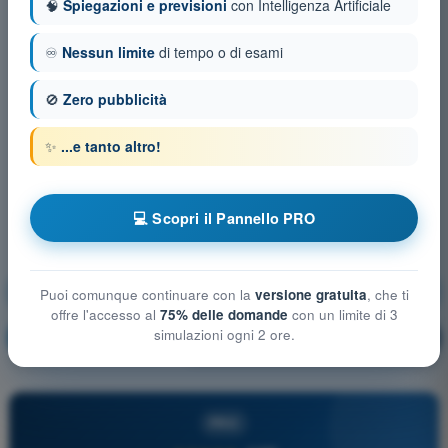
🧠
Spiegazioni e previsioni
con Intelligenza Artificiale
♾️
Nessun limite
di tempo o di esami
🚫
Zero pubblicità
✨
...e tanto altro!
💻 Scopri il Pannello PRO
Mitigazioni tecniche e operative del rischio a terra
Puoi comunque continuare con la
versione gratuita
, che ti
offre l'accesso al
75% delle domande
con un limite di 3
simulazioni ogni 2 ore.
Allenamento!
Spiegazione domanda
🔒
PRO
PRO