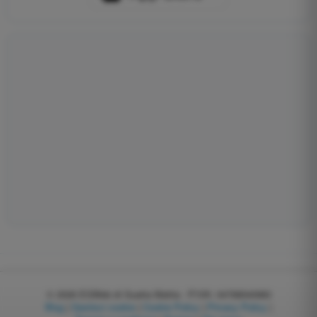
© 2026
EGWeb di Guatta Mattia - P.IVA: 04768540983
Blog
|
Gestisci cookie
|
Cookie Policy
|
Privacy Policy
|