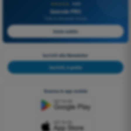
★★★★★
4,6/5
Quizvds PRO
Tutte le domande incluse
Inizia subito
Iscriviti alla Newsletter
Iscriviti, è gratis
Scarica le app mobile