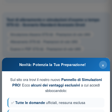
Test di allenamento e simulazioni d'esame a tempo
STS 02 - Scenario Standard Avanzato Droni
Simulazione d'esame STS-02 - Prestazioni di volo UAS
Allenamento STS-02 - Prestazioni di volo UAS
Esame in PDF STS-02 - Prestazioni di volo UAS
×
Novità: Potenzia la Tua Preparazione!
Sul sito ora trovi il nostro nuovo
Pannello di Simulazioni
! Ecco
a cui accedi
PRO
alcuni dei vantaggi esclusivi
sbloccandolo:
✅
Tutte le domande
ufficiali, nessuna esclusa