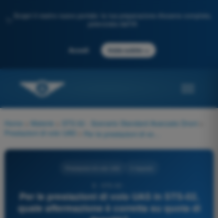
Scopri il nostro nuovo portale: la tua preparazione d'esame completa,
✨
potenziata dall'IA
→
Accedi
Inizia subito
Home
>
Materie
>
STS 02 - Scenario Standard Avanzato Droni
>
Prestazioni di volo UAS
>
Per le prestazioni di volo UAS in STS-02, quale affermazione è corretta su quota di densità?
Prestazioni di volo UAS
4 risposte
8 - STS-02 -
Per le prestazioni di volo UAS in STS-02,
quale affermazione è corretta su quota di