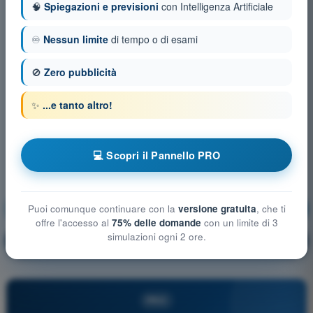
🧠
Spiegazioni e previsioni
con Intelligenza Artificiale
♾️
Nessun limite
di tempo o di esami
🚫
Zero pubblicità
✨
...e tanto altro!
💻 Scopri il Pannello PRO
Prestazioni di volo UAS
Allenamento!
Puoi comunque continuare con la
versione gratuita
, che ti
offre l'accesso al
75% delle domande
con un limite di 3
simulazioni ogni 2 ore.
Spiegazione domanda
🔒
PRO
PRO