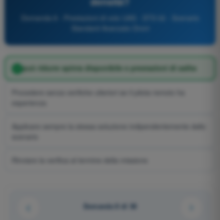
densità?
Domanda 8 - Prestazioni di volo UAS - STS 02 - Scenario
Standard Avanzato Droni
può ridurre spinta disponibile e prestazioni di salita
Procedere senza verifiche ulteriori se il pilota remoto ha
esperienza
Applicare sempre la stessa soluzione indipendentemente dallo
scenario
Rinviare la verifica al termine della missione
Domanda 8 di 38