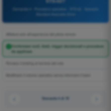
STS-02?
Domanda 4 - Procedure operative - STS 02 - Scenario
Standard Avanzato Droni
Affidarsi solo all'esperienza del pilota remoto
Confermare ruoli, limiti, trigger decisionali e procedure
da applicare
Rinviare il briefing al termine del volo
Modificare il volume operativo senza informare il team
Domanda 4 di 70