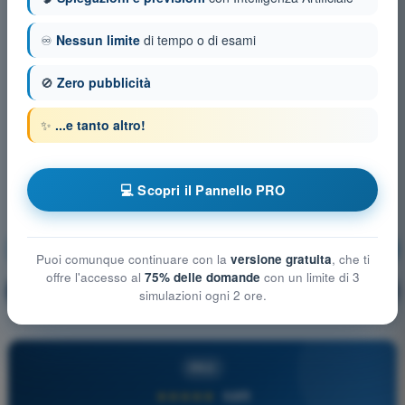
♾️
Nessun limite
di tempo o di esami
🚫
Zero pubblicità
✨
...e tanto altro!
💻 Scopri il Pannello PRO
Procedure operative
Allenamento!
Puoi comunque continuare con la
versione gratuita
, che ti
offre l'accesso al
75% delle domande
con un limite di 3
Spiegazione domanda
🔒
PRO
simulazioni ogni 2 ore.
PRO
★★★★★
4,6/5