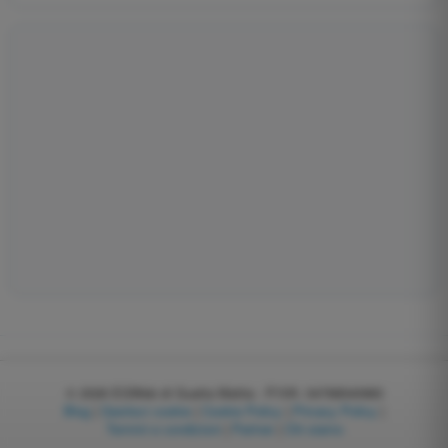
© 2026
EGWeb di Guatta Mattia - P.IVA: 04768540983
Blog
|
Gestisci cookie
|
Cookie Policy
|
Privacy Policy
|
Termini e condizioni
|
Partner
|
Chi siamo