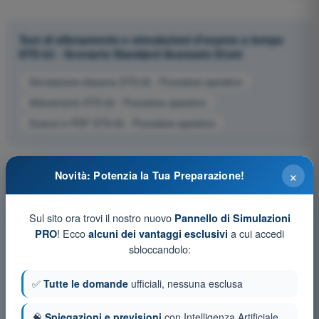
Test di allenamento e simulazioni d'esame a tempo
STS 02 - Scenario Standard Avanzato Droni
Simulazione d'esame STS-02 - Procedure operative
Allenamento STS-02 - Procedure operative
Esame in PDF STS-02 - Procedure operative
×
Novità: Potenzia la Tua Preparazione!
Sul sito ora trovi il nostro nuovo
Pannello di Simulazioni
! Ecco
a cui accedi
PRO
alcuni dei vantaggi esclusivi
sbloccandolo:
✅
Tutte le domande
ufficiali, nessuna esclusa
🧠
Spiegazioni e previsioni
con Intelligenza Artificiale