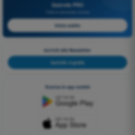
Quizvds PRO
Tutte le domande incluse
Inizia subito
Iscriviti alla Newsletter
Iscriviti, è gratis
Scarica le app mobile