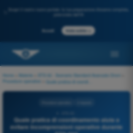
Scopri il nostro nuovo portale: la tua preparazione d'esame completa,
✨
potenziata dall'IA
→
Accedi
Inizia subito
Home
>
Materie
>
STS 02 - Scenario Standard Avanzato Droni
>
Procedure operative
>
Quale pratica di coordinamento aiuta a evitare incomprensioni operative durante STS-02?
Procedure operative
4 risposte
4 - STS-02 -
Quale pratica di coordinamento aiuta a
evitare incomprensioni operative durante