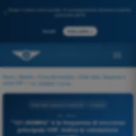
Scopri il nostro nuovo portale: la tua preparazione d'esame completa,
✨
potenziata dall'IA
→
Accedi
Inizia subito
Home
>
Materie
>
Fonia Aeronautica
>
Onde radio, frequenze e
canali VHF
>
"121.000MHz" è la frequenza di soccorso principale VHF. Indica la valutazione corretta.
Onde radio, frequenze e canali VHF
4 risposte
22 - Fonia -
"121.000MHz" è la frequenza di soccorso
principale VHF. Indica la valutazione