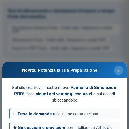
Test di allenamento e simulazioni d'esame a tempo
Fonia Aeronautica
Simulazione d'esame Fonia - Onde radio, frequenze e canali
VHF
Allenamento Fonia - Onde radio, frequenze e canali VHF
Esame in PDF Fonia - Onde radio, frequenze e canali VHF
×
Novità: Potenzia la Tua Preparazione!
Sul sito ora trovi il nostro nuovo
Pannello di Simulazioni
! Ecco
a cui accedi
PRO
alcuni dei vantaggi esclusivi
sbloccandolo:
✅
Tutte le domande
ufficiali, nessuna esclusa
🧠
Spiegazioni e previsioni
con Intelligenza Artificiale