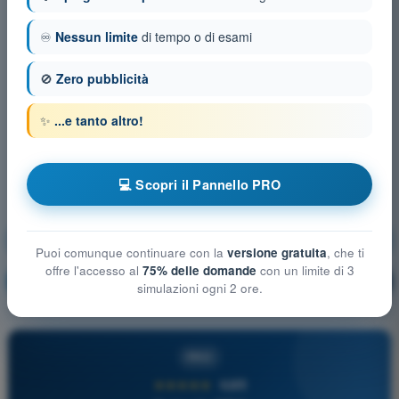
♾️
Nessun limite
di tempo o di esami
🚫
Zero pubblicità
✨
...e tanto altro!
💻 Scopri il Pannello PRO
Onde radio, frequenze e canali VHF
Puoi comunque continuare con la
versione gratuita
, che ti
offre l'accesso al
75% delle domande
con un limite di 3
Allenamento!
Spiegazione domanda
🔒
PRO
simulazioni ogni 2 ore.
PRO
★★★★★
4,6/5