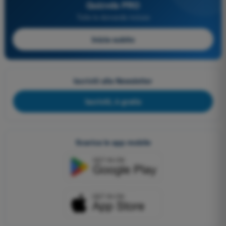
Quizvds PRO
Tutte le domande incluse
Inizia subito
Iscriviti alla Newsletter
Iscriviti, è gratis
Scarica le app mobile