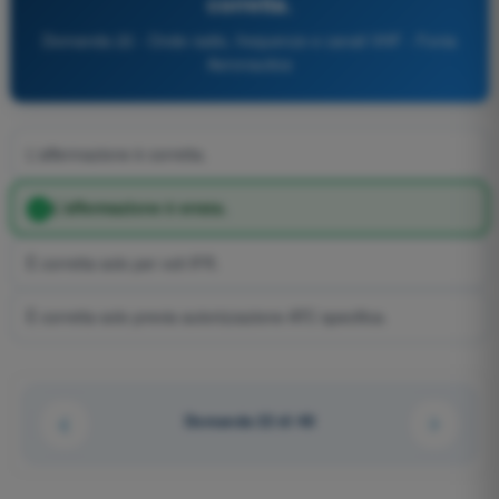
corretta.
Domanda 22 - Onde radio, frequenze e canali VHF - Fonia
Aeronautica
L'affermazione è corretta.
L'affermazione è errata.
È corretta solo per voli IFR.
È corretta solo previa autorizzazione ATC specifica.
Domanda 22 di 48