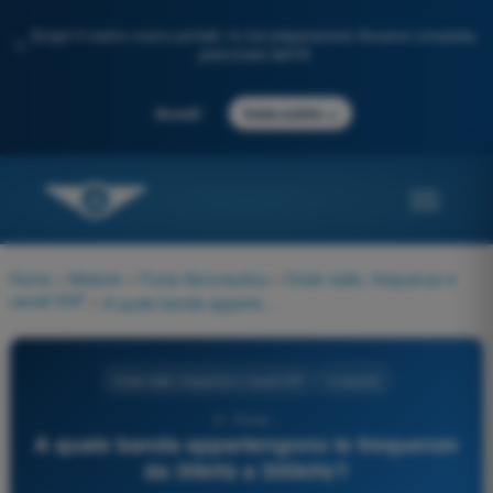
Scopri il nostro nuovo portale: la tua preparazione d'esame completa,
✨
potenziata dall'IA
→
Accedi
Inizia subito
Home
>
Materie
>
Fonia Aeronautica
>
Onde radio, frequenze e
canali VHF
>
A quale banda appartengono le frequenze da 30kHz a 300kHz?
Onde radio, frequenze e canali VHF
4 risposte
9 - Fonia -
A quale banda appartengono le frequenze
da 30kHz a 300kHz?