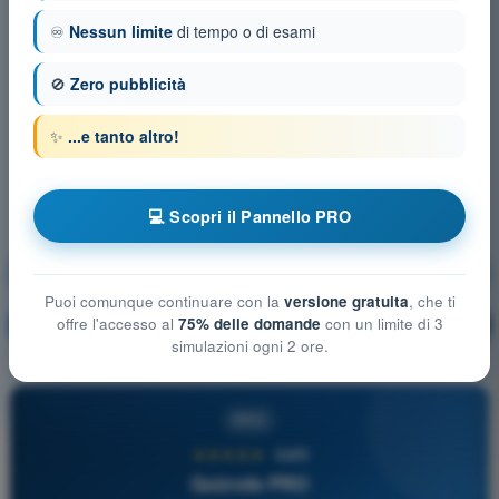
♾️
Nessun limite
di tempo o di esami
🚫
Zero pubblicità
✨
...e tanto altro!
💻 Scopri il Pannello PRO
Onde radio, frequenze e canali VHF
Puoi comunque continuare con la
versione gratuita
, che ti
offre l'accesso al
75% delle domande
con un limite di 3
Allenamento!
Spiegazione domanda
🔒
PRO
simulazioni ogni 2 ore.
PRO
★★★★★
4,6/5
Quizvds PRO