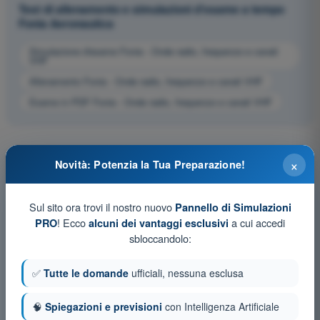
Test di allenamento e simulazioni d'esame a tempo
Fonia Aeronautica
Simulazione d'esame Fonia - Onde radio, frequenze e canali
VHF
Allenamento Fonia - Onde radio, frequenze e canali VHF
Esame in PDF Fonia - Onde radio, frequenze e canali VHF
×
Novità: Potenzia la Tua Preparazione!
Sul sito ora trovi il nostro nuovo
Pannello di Simulazioni
! Ecco
a cui accedi
PRO
alcuni dei vantaggi esclusivi
sbloccandolo:
✅
Tutte le domande
ufficiali, nessuna esclusa
🧠
Spiegazioni e previsioni
con Intelligenza Artificiale