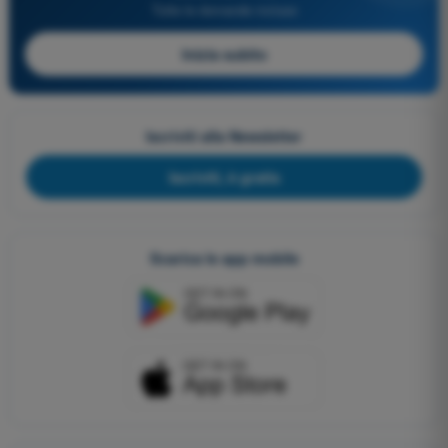
Tutte le domande incluse
Inizia subito
Iscriviti alla Newsletter
Iscriviti, è gratis
Scarica le app mobile