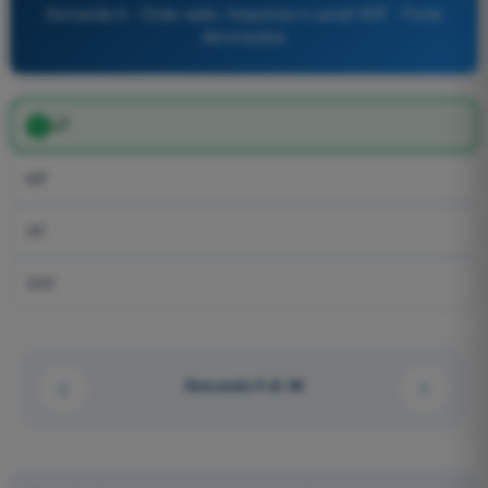
Domanda 9 - Onde radio, frequenze e canali VHF - Fonia
Aeronautica
LF
MF
HF
VHF
Domanda 9 di 48