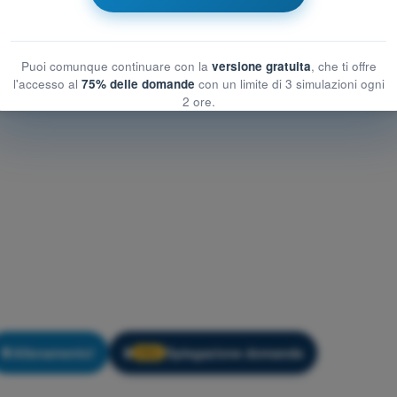
Esame in PDF BPL - Diritto aeronautico e procedure atc
Puoi comunque continuare con la
versione gratuita
, che ti offre
l'accesso al
75% delle domande
con un limite di 3 simulazioni ogni
2 ore.
Allenamento!
Spiegazione domanda
🔒
PRO