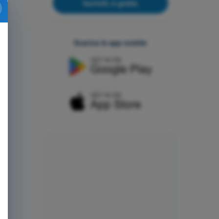
Iscriviti, è gratis
Scarica le app mobile