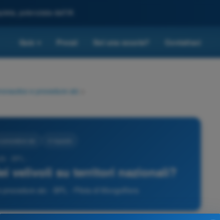
leta, potenziata dall'IA
Quiz
Prezzi
Sei una scuola?
Contattaci
▾
eronautico e procedure atc
>
e procedure atc
4 risposte
28 - BPL -
 velivoli su territori nazionali?
 procedure atc - BPL - Pilota di Mongolfiera