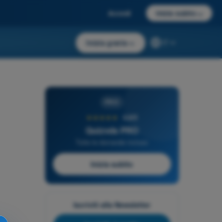
Accedi
Inizia subito
→
Inizia gratis
→
IT
PRO
★★★★★
4,6/5
Quizvds PRO
Tutte le domande incluse
Inizia subito
Iscriviti alla Newsletter