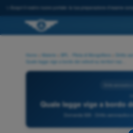
✨
Scopri il nostro nuovo portale: la tua preparazione d'esame comp
Home
>
Materie
>
BPL - Pilota di Mongolfiera
>
Diritto a
Quale legge vige a bordo dei velivoli su territori nazionali?
Diritto aeronautico 
9
Quale legge vige a bordo dei
Domanda 928 - Diritto aeronautico e