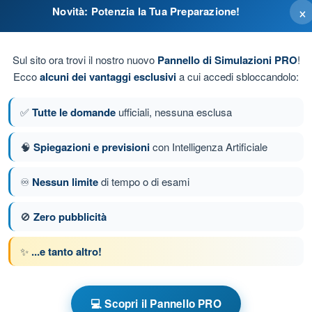
×
Novità: Potenzia la Tua Preparazione!
Sul sito ora trovi il nostro nuovo
Pannello di Simulazioni PRO
!
Ecco
alcuni dei vantaggi esclusivi
a cui accedi sbloccandolo:
✅
Tutte le domande
ufficiali, nessuna esclusa
🧠
Spiegazioni e previsioni
con Intelligenza Artificiale
♾️
Nessun limite
di tempo o di esami
da 56 di 94
Domanda successiva
🚫
Zero pubblicità
✨
...e tanto altro!
 a tempo BPL - Pilota di Mongolfiera
ure atc
💻 Scopri il Pannello PRO