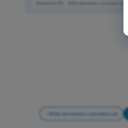
Allenamento BPL - Diritto aeronautico e procedure atc
Diritto aeronautico e procedure atc