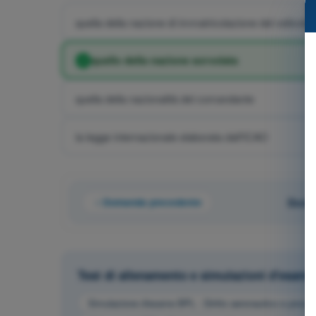
quella della nazione di immatricolazione del velivolo
quello della nazione sorvolata
quella della nazionalità del comandante
la legge internazionale elaborata dall'ICAO
Domanda precedente
Doman
Test di allenamento e simulazioni d'esame
Simulazione d'esame BPL - Diritto aeronautico e proced