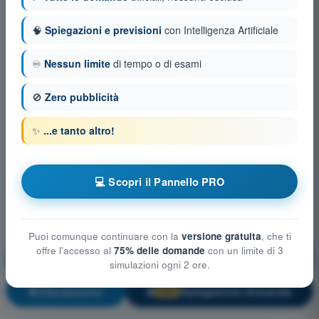
🧠
Spiegazioni e previsioni
con Intelligenza Artificiale
♾️
Nessun limite
di tempo o di esami
🚫
Zero pubblicità
✨
...e tanto altro!
💻 Scopri il Pannello PRO
Puoi comunque continuare con la
versione gratuita
, che ti
offre l'accesso al
75% delle domande
con un limite di 3
Diritto aeronautico e procedure atc
simulazioni ogni 2 ore.
Allenamento!
Spiegazione domanda
🔒
PRO