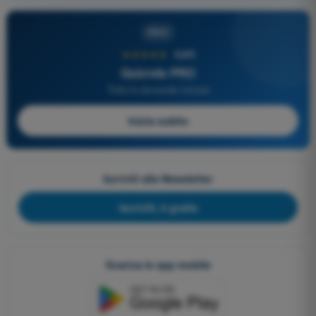
PRO
★★★★★
4,6/5
Quizvds PRO
Tutte le domande incluse
Inizia subito
Iscriviti alla Newsletter
Iscriviti, è gratis
Scarica le app mobile