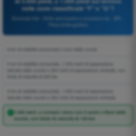
di 3.000 piedi, o 1.000 piedi sul terreno
nelle zone classificate "F" e "G"?
Domanda 936 - Diritto aeronautico e procedure atc - BPL -
Pilota di Mongolfiera
8 km di visibilità orizzontale e fuori dalle nuvole
5 km di visibilità orizzontale, 1.500 metri di separazione
laterale dalle nuvole e 300 metri di separazione verticale, con
limite di velocità di 250 kts
8 km di visibilità orizzontale, 1.500 metri di separazione
laterale dalle nuvole e 300 metri di separazione verticale
1.500 metri, a contatto visivo con il suolo e liberi dalle
nuvole, con limite di velocità di 140 kts