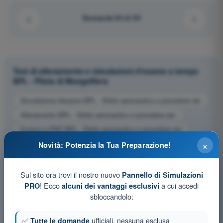
Domanda 64 di 94
Test di allenamento e simulazioni d'esame a tempo
BPL - Pilota di Mongolfiera
Simulazione d'esame BPL - Diritto aeronautico e procedure atc
Allenamento BPL - Diritto aeronautico e procedure atc
Esame in PDF BPL - Diritto aeronautico e procedure atc
×
Novità: Potenzia la Tua Preparazione!
Sul sito ora trovi il nostro nuovo
Pannello di Simulazioni
! Ecco
a cui accedi
PRO
alcuni dei vantaggi esclusivi
sbloccandolo:
✅
Tutte le domande
ufficiali, nessuna esclusa