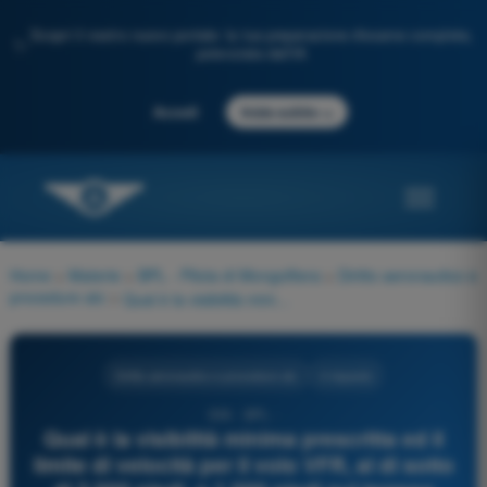
Scopri il nostro nuovo portale: la tua preparazione d'esame completa,
✨
potenziata dall'IA
→
Accedi
Inizia subito
Home
>
Materie
>
BPL - Pilota di Mongolfiera
>
Diritto aeronautico e
procedure atc
>
Qual è la visibilità minima prescritta ed il limite di velocità per il volo VFR, al di sotto di 3.000 piedi, o 1.000 piedi sul terreno nelle zone classificate "F" e "G"?
Diritto aeronautico e procedure atc
4 risposte
936 - BPL -
Qual è la visibilità minima prescritta ed il
limite di velocità per il volo VFR, al di sotto