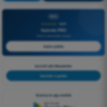
PRO
★★★★★
4,6/5
Quizvds PRO
Tutte le domande incluse
Inizia subito
Iscriviti alla Newsletter
Iscriviti, è gratis
Scarica le app mobile