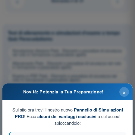
Domanda 3 di 21
Test di allenamento e simulazioni d'esame a tempo
Quiz Paracadutismo
Simulazione d'esame Parà - Elementi e procedure di sicurezza
nel volo in formazione a paracadute aperto
Allenamento Parà - Elementi e procedure di sicurezza nel volo
in formazione a paracadute aperto
Esame in PDF Parà - Elementi e procedure di sicurezza nel
volo in formazione a paracadute aperto
×
Novità: Potenzia la Tua Preparazione!
Sul sito ora trovi il nostro nuovo
Pannello di Simulazioni
! Ecco
a cui accedi
PRO
alcuni dei vantaggi esclusivi
sbloccandolo: