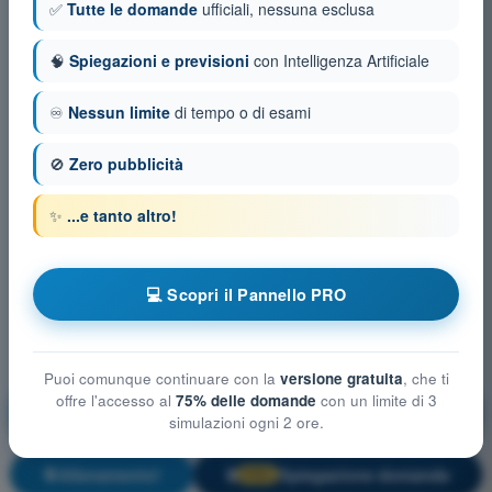
✅
Tutte le domande
ufficiali, nessuna esclusa
🧠
Spiegazioni e previsioni
con Intelligenza Artificiale
♾️
Nessun limite
di tempo o di esami
🚫
Zero pubblicità
✨
...e tanto altro!
💻 Scopri il Pannello PRO
Puoi comunque continuare con la
versione gratuita
, che ti
offre l'accesso al
75% delle domande
con un limite di 3
Elementi e procedure di sicurezza nel volo in
simulazioni ogni 2 ore.
formazione a paracadute aperto
Allenamento!
Spiegazione domanda
🔒
PRO