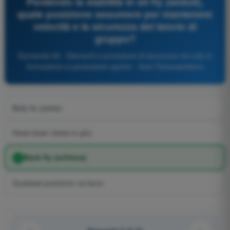
Perdendo la stabilità in sit fly (seduti),
quale posizione assumere per mantenere
velocità e la sicurezza del lancio di
gruppo?
Domanda 65 - Elementi e procedure di sicurezza nel volo in
formazione a paracadute aperto - Quiz Paracadutismo
Belly fly (piatta)
Head down (testa in giù)
Back fly (schiena)
Qualsiasi posizione va bene