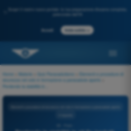
Scopri il nostro nuovo portale: la tua preparazione d'esame completa,
✨
potenziata dall'IA
→
Accedi
Inizia subito
Home
>
Materie
>
Quiz Paracadutismo
>
Elementi e procedure di
sicurezza nel volo in formazione a paracadute aperto
>
Perdendo la stabilità in sit fly (seduti), quale posizione assumere per mantenere velocità e la sicurezza del lancio di gruppo?
Elementi e procedure di sicurezza nel volo in formazione a paracadute aperto
4 risposte
65 - Parà -