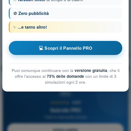
🚫
Zero pubblicità
✨
...e tanto altro!
💻 Scopri il Pannello PRO
Legislazione Aeronautica
Allenamento!
Spiegazione domanda
🔒
PRO
Puoi comunque continuare con la
versione gratuita
, che ti
offre l'accesso al
75% delle domande
con un limite di 3
simulazioni ogni 2 ore.
PRO
★★★★★
4,6/5
Quizvds PRO
Tutte le domande incluse
Inizia subito