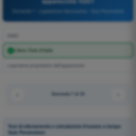
apparecchio VDS?
Domanda 7 - Legislazione Aeronautica - Quiz Paramotore
ENAC
L’Aero Club d’Italia
L’operatore proprietario dell’apparecchio
Domanda 7 di 25
Test di allenamento e simulazioni d'esame a tempo
Quiz Paramotore