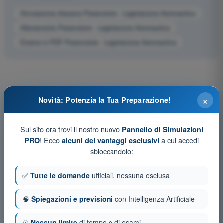
Simulazione d'esame Paramotore - Legislazione Aeronautica
Allenamento Paramotore - Legislazione Aeronautica
Esame in PDF Paramotore - Legislazione Aeronautica
×
Novità: Potenzia la Tua Preparazione!
Sul sito ora trovi il nostro nuovo
Pannello di Simulazioni
! Ecco
a cui accedi
PRO
alcuni dei vantaggi esclusivi
sbloccandolo:
✅
Tutte le domande
ufficiali, nessuna esclusa
🧠
Spiegazioni e previsioni
con Intelligenza Artificiale
♾️
Nessun limite
di tempo o di esami