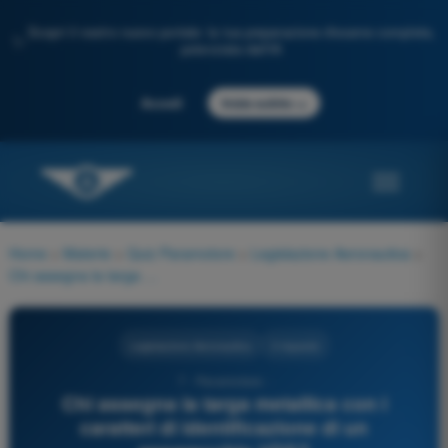
Scopri il nostro nuovo portale: la tua preparazione d'esame completa,
✨
potenziata dall'IA
→
Accedi
Inizia subito
Home
>
Materie
>
Quiz Paramotore
>
Legislazione Aeronautica
>
Chi assegna la targa metallica con i caratteri di identificazione di un apparecchio VDS?
Legislazione Aeronautica
3 risposte
7 - Paramotore -
Chi assegna la targa metallica con i
caratteri di identificazione di un