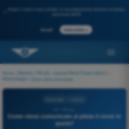
Scopri il nostro nuovo portale: la tua preparazione d'esame completa,
✨
potenziata dall'IA
→
Accedi
Inizia subito
Home
>
Materie
>
PPL(A) - Licenza Pilota Privato (Aerei)
>
Meteorologia
>
Come viene comunicato al pilota il vento in quota?
Meteorologia
4 risposte
157 - PPL(A) -
Come viene comunicato al pilota il vento in
quota?