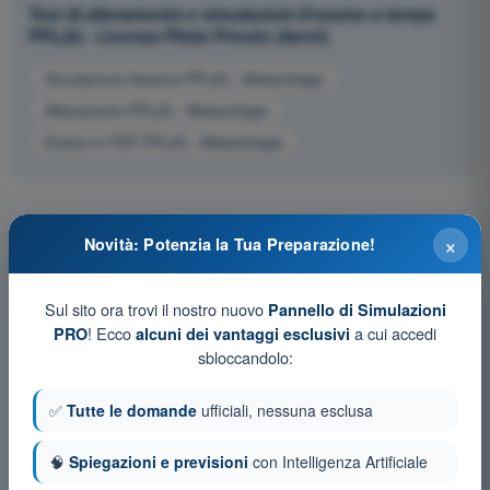
Test di allenamento e simulazioni d'esame a tempo
PPL(A) - Licenza Pilota Privato (Aerei)
Simulazione d'esame PPL(A) - Meteorologia
Allenamento PPL(A) - Meteorologia
Esame in PDF PPL(A) - Meteorologia
×
Novità: Potenzia la Tua Preparazione!
Sul sito ora trovi il nostro nuovo
Pannello di Simulazioni
! Ecco
a cui accedi
PRO
alcuni dei vantaggi esclusivi
sbloccandolo:
✅
Tutte le domande
ufficiali, nessuna esclusa
🧠
Spiegazioni e previsioni
con Intelligenza Artificiale