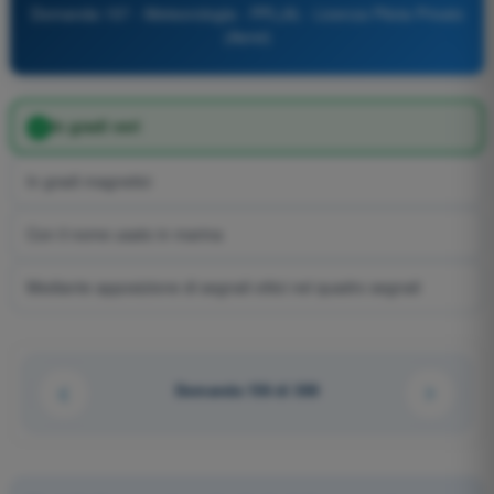
Domanda 157 - Meteorologia - PPL(A) - Licenza Pilota Privato
(Aerei)
In gradi veri
In gradi magnetici
Con il nome usato in marina
Mediante apposizione di segnali ottici nel quadro segnali
Domanda 156 di 300