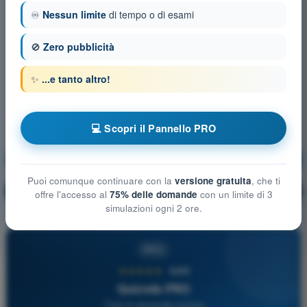
♾️
Nessun limite
di tempo o di esami
🚫
Zero pubblicità
✨
...e tanto altro!
💻 Scopri il Pannello PRO
Meteorologia
Allenamento!
Puoi comunque continuare con la
versione gratuita
, che ti
Spiegazione domanda
🔒
PRO
offre l'accesso al
75% delle domande
con un limite di 3
simulazioni ogni 2 ore.
PRO
★★★★★
4,6/5
Quizvds PRO
Tutte le domande incluse