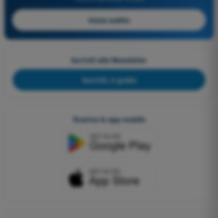
Inizia subito
Iscriviti alla Newsletter
Iscriviti, è gratis
Scarica le app mobile