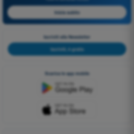
Inizia subito
Iscriviti alla Newsletter
Iscriviti, è gratis
Scarica le app mobile