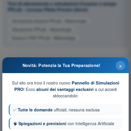
Test di allenamento e simulazioni d'esame a tempo
PPL(A) - Licenza Pilota Privato (Aerei)
Simulazione d'esame PPL(A) - Meteorologia
Allenamento PPL(A) - Meteorologia
Esame in PDF PPL(A) - Meteorologia
×
Novità: Potenzia la Tua Preparazione!
Sul sito ora trovi il nostro nuovo
Pannello di Simulazioni
! Ecco
a cui accedi
PRO
alcuni dei vantaggi esclusivi
sbloccandolo:
✅
Tutte le domande
ufficiali, nessuna esclusa
🧠
Spiegazioni e previsioni
con Intelligenza Artificiale