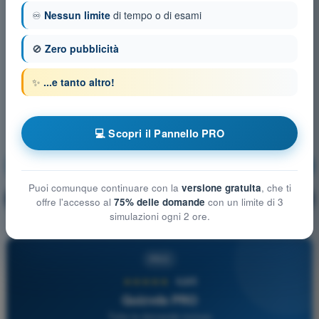
♾️
Nessun limite
di tempo o di esami
🚫
Zero pubblicità
✨
...e tanto altro!
💻 Scopri il Pannello PRO
Meteorologia
Allenamento!
Puoi comunque continuare con la
versione gratuita
, che ti
Spiegazione domanda
🔒
PRO
offre l'accesso al
75% delle domande
con un limite di 3
simulazioni ogni 2 ore.
PRO
★★★★★
4,6/5
Quizvds PRO
Tutte le domande incluse