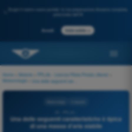
Scopri il nostro nuovo portale: la tua preparazione d'esame completa,
✨
potenziata dall'IA
→
Accedi
Inizia subito
Home
>
Materie
>
PPL(A) - Licenza Pilota Privato (Aerei)
>
Meteorologia
>
Una delle seguenti caratteristiche è tipica di una massa d'aria stabile
Meteorologia
4 risposte
25 - PPL(A) -
Una delle seguenti caratteristiche è tipica
di una massa d'aria stabile