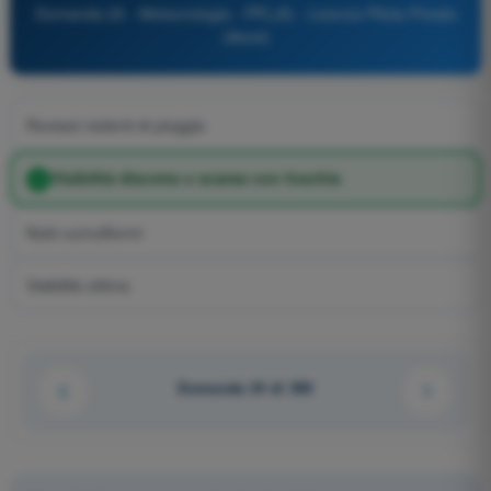
Domanda 25 - Meteorologia - PPL(A) - Licenza Pilota Privato
(Aerei)
Rovesci violenti di pioggia
Visibilità discreta o scarsa con foschia
Nubi cumuliformi
Visibilità ottima
Domanda 24 di 300